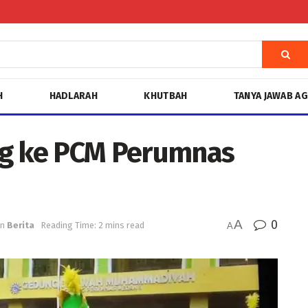
H
HADLARAH
KHUTBAH
TANYA JAWAB A
ng ke PCM Perumnas
A
0
in
Berita
Reading Time: 2 mins read
A