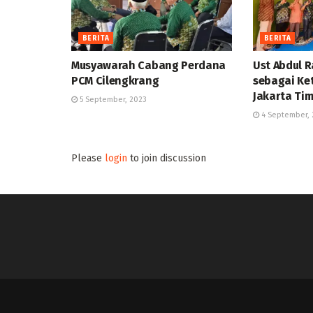
BERITA
BERITA
Musyawarah Cabang Perdana
Ust Abdul R
PCM Cilengkrang
sebagai Ke
Jakarta Ti
5 September, 2023
4 September, 
Please
login
to join discussion