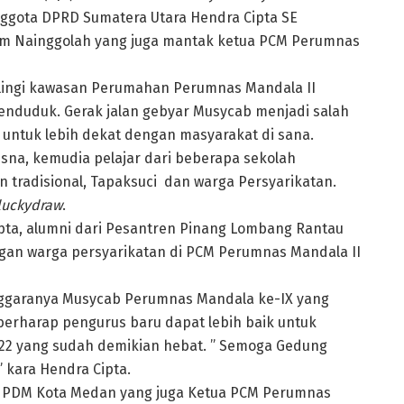
nggota DPRD Sumatera Utara Hendra Cipta SE
im Nainggolah yang juga mantak ketua PCM Perumnas
lingi kawasan Perumahan Perumnas Mandala II
enduduk. Gerak jalan gebyar Musycab menjadi salah
untuk lebih dekat dengan masyarakat di sana.
sna, kemudia pelajar dari beberapa sekolah
radisional, Tapaksuci dan warga Persyarikatan.
luckydraw
.
pta, alumni dari Pesantren Pinang Lombang Rantau
gan warga persyarikatan di PCM Perumnas Mandala II
enggaranya Musycab Perumnas Mandala ke-IX yang
berharap pengurus baru dapat lebih baik untuk
22 yang sudah demikian hebat. ” Semoga Gedung
kara Hendra Cipta.
is PDM Kota Medan yang juga Ketua PCM Perumnas