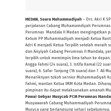
MEDAN, Suara Muhammadiyah
– Drs. Akri K 
perjalanan Cabang Muhamamdiyah Perumnas M
Perumnas Mandala II Medan mengingatkan pro
Ketum PP Muhammadiyah menjadi Ketua Rant
Adri K menjadi Ketua Terpilih setelah merai
dan Aisyiyah Cabang Perumnas II Mandala, ya
terpilih untuk memimpin lima tahun ke depan. Ke
Angga Fahmi (24 suara), 3. Istifa Kamal (22 suar
suara), 6. Safar Tanjung (16 suara) dan 7. Ali M
Menariknyan tokoh sernior Muhammadiyah Kot
Fahmi, mantan Ketua IMM Kota Medan. Diharapk
pimpinan itu dapat melaksanakan amanah Mus
Pawai Gebyar Musycab PCM Perumnas Mandal
Musyawarah Cabang Muhammadiyah Perumnas 
Musyca yang berlangsung sehari sebelumnya, 