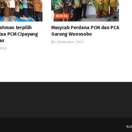
BERITA
ahman terpilih
Musycab Perdana PCM dan PCA
tua PCM Cipayung
Garung Wonosobo
mur
4 September, 2023
2023
Ko