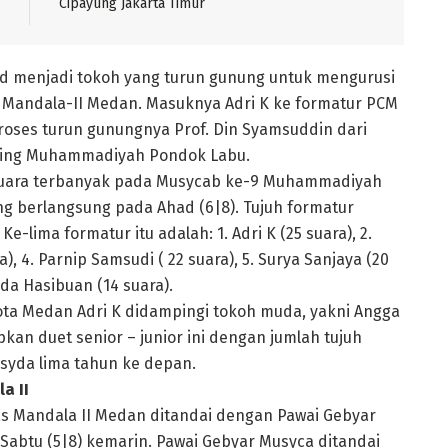
Cipayung Jakarta Timur
SPd menjadi tokoh yang turun gunung untuk mengurusi
andala-II Medan. Masuknya Adri K ke formatur PCM
ses turun gunungnya Prof. Din Syamsuddin dari
ing Muhammadiyah Pondok Labu.
h suara terbanyak pada Musycab ke-9 Muhammadiyah
ng berlangsung pada Ahad (6|8). Tujuh formatur
-lima formatur itu adalah: 1. Adri K (25 suara), 2.
a), 4. Parnip Samsudi ( 22 suara), 5. Surya Sanjaya (20
uda Hasibuan (14 suara).
a Medan Adri K didampingi tokoh muda, yakni Angga
an duet senior – junior ini dengan jumlah tujuh
yda lima tahun ke depan.
a II
Mandala II Medan ditandai dengan Pawai Gebyar
Sabtu (5|8) kemarin. Pawai Gebyar Musyca ditandai