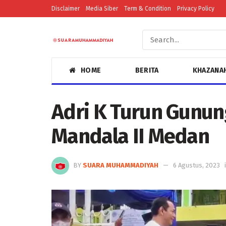
Disclaimer
Media Siber
Term & Condition
Privacy Policy
HOME
BERITA
KHAZANA
Adri K Turun Gunu
Mandala II Medan
BY
SUARA MUHAMMADIYAH
6 Agustus, 2023