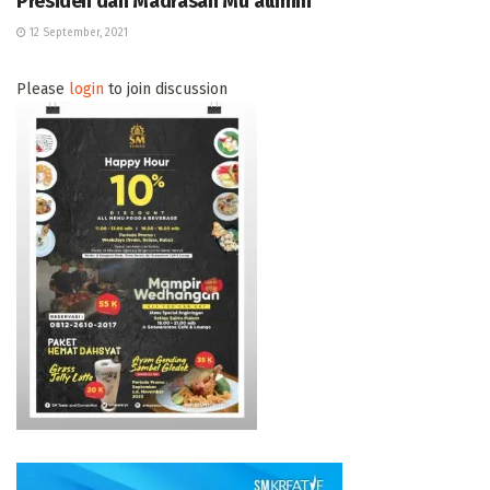
Presiden dan Madrasah Mu’allimin
12 September, 2021
Please
login
to join discussion