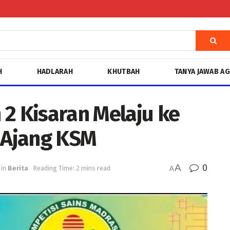
H
HADLARAH
KHUTBAH
TANYA JAWAB A
 Kisaran Melaju ke
i Ajang KSM
A
0
in
Berita
Reading Time: 2 mins read
A