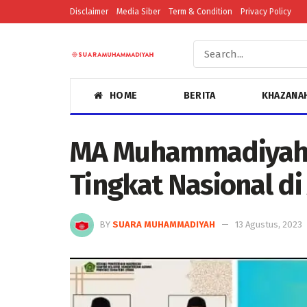
Disclaimer
Media Siber
Term & Condition
Privacy Policy
HOME
BERITA
KHAZANA
MA Muhammadiyah 2
Tingkat Nasional d
BY
SUARA MUHAMMADIYAH
13 Agustus, 2023