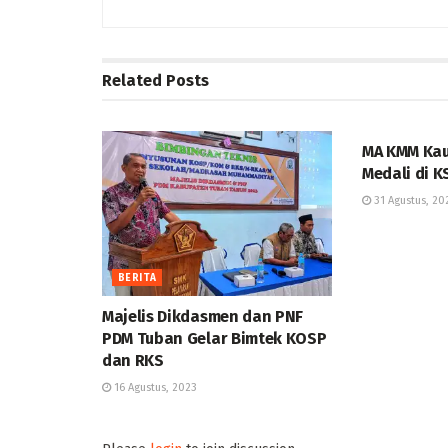
Related
Posts
BERITA
MA KMM Kau
Medali di 
31 Agustus, 20
BERITA
Majelis Dikdasmen dan PNF
PDM Tuban Gelar Bimtek KOSP
dan RKS
16 Agustus, 2023