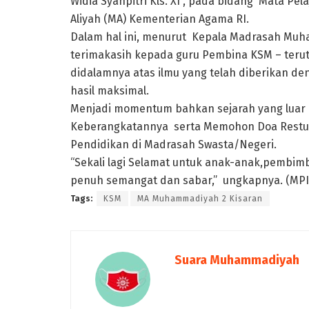
Widia Syahpitri Kls. XI , pada bidang Mata Pel
Aliyah (MA) Kementerian Agama RI.
Dalam hal ini, menurut Kepala Madrasah Mu
terimakasih kepada guru Pembina KSM – terut
didalamnya atas ilmu yang telah diberikan d
hasil maksimal.
Menjadi momentum bahkan sejarah yang luar 
Keberangkatannya serta Memohon Doa Restun
Pendidikan di Madrasah Swasta/Negeri.
“Sekali lagi Selamat untuk anak-anak,pembim
penuh semangat dan sabar,” ungkapnya. (MPI
Tags:
KSM
MA Muhammadiyah 2 Kisaran
Suara Muhammadiyah