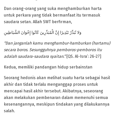
Dan orang-orang yang suka menghamburkan harta
untuk perkara yang tidak bermanfaat itu termasuk
saudara setan. Allah SWT berfirman,
وَلا تُبَذِّرْ تَبْذِيرًا إِنَّ الْمُبَذِّرِينَ كَانُوا إِخْوَانَ الشَّيَاطِينِ
“Dan janganlah kamu menghambur-hamburkan (hartamu)
secara boros. Sesungguhnya pemboros-pemboros itu
adalah saudara-saudara syaitan.”
[QS. Al-Isra’: 26-27]
Kedua, memiliki pandangan hidup serbainstan
Seorang hedonis akan melihat suatu harta sebagai hasil
akhir dan tidak terlalu menganggap proses untuk
mencapai hasil akhir tersebut. Akibatnya, seseorang
akan melakukan pembenaran dalam memenuhi semua
kesenangannya, meskipun tindakan yang dilakukannya
salah.