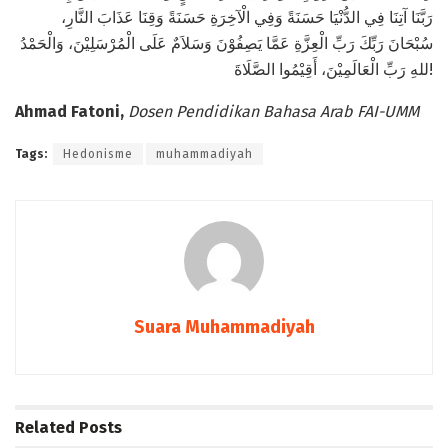
رَبَّنَا آتِنَا فِي الدُّنْيَا حَسَنَةً وَفِي الْآخِرَةِ حَسَنَةً وَقِنَا عَذَابَ النَّارِ،
سُبْحَانَ رَبِّكَ رَبِّ الْعِزَّةِ عَمَّا يَصِفُوْنَ وَسَلاَمٌ عَلَى الْمُرْسَلِيْنَ، وَالْحَمْدُ
للهِ رَبِّ الْعَالَمِيْنَ، أَقِيْمُوا الصَّلَاةَ!
Ahmad Fatoni,
Dosen Pendidikan Bahasa Arab FAI-UMM
Tags:
Hedonisme
muhammadiyah
Suara Muhammadiyah
Related
Posts