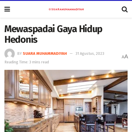
Mewaspadai Gaya Hidup
Hedonis
BY
SUARA MUHAMMADIYAH
31 Agustus, 2023
A
A
Reading Time: 3 mins read