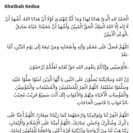
Khutbah Kedua
الْحَمْدُ للهِ الَّذِيْ هَدَانَا لِهذَا وَمَا كُنَّا لِنَهْتَدِيَ لَوْلَا أَنْ هَدَانَا اللهُ، أَشْهَدُ أَنْ
لَا إِلهَ إِلَّا اللهُ الْمَلِكُ الْحَقُّ الْمُبِيْنُ وَأَشْهَدُ أَنَّ مُحَمَّدًا عَبْدُهُ صَادِقُ
الْوَعْدِ الْأَمِيْنُ،
اللّهُمَّ فَصَلِّ عَلَى مُحَمَّدٍ وَآلِهِ وَأَصْحَابِهِ وَمَنْ تَبِعَهُ إِلَى يَوْمِ الدِّيْنِ، أَمَّا
بَعْدُ،
فَأُوْصِيْنِي وَإِيَّاكُمْ بِتَقْوَى اللهِ حَقَّ تُقَاتِهِ لَعَلَّكُمْ تُرْحَمُوْنَ،
إِنَّ اللهَ وَمَلَائِكَتَهُ يُصَلُّوْنَ عَلَى النَّبِي يَا أَيُّهَا الَّذِيْنَ آمَنُوْا صَلُّوْا عَلَيْهِ
وَسَلِّمُوْا تَسْلِيْمًا، اللّهُمَّ اغْفِرْ لِلْمُسْلِمِيْنَ وَالْمُسْلِمَاتِ وَالْمُؤْمِنِيْنَ
وَالْمُؤْمِنَاتِ الْأَحْيَاءِ مِنْهُمْ وَالأَمْوَاتِ إِنَّكَ أَنْتَ سَمِيْعٌ قَرِيْبٌ مُجِيْبُ
الدَّعَوَاتِ يَا قَاضِيَ الْحَاجَاتِ،
اللّهُمَّ اغْفِرْ لَنَا وَلِوَالِدِيْنَا وَارْحَمْهُمَا كَمَا رَبَّيَانَا صِغَارًا، اللّهُمَّ أَعِنَّا عَلَى
ذِكْرِكَ وَشُكْرِكَ وَحُسْنِ عِبَادَتِكَ، اللّهُمَّ أَمِتْنَا عَلَى الْإِسْلَامِ وَالْإِيْمَانِ،
رَبَّنَا هَبْ لَنَا مِنْ أَزْوَاجِنَا وَذُرِّيَّاتِنَا قُرَّةَ أَعْيُنٍ وَاجْعَلْنَا لِلْمُتَّقِيْنَ إِمَامًا،