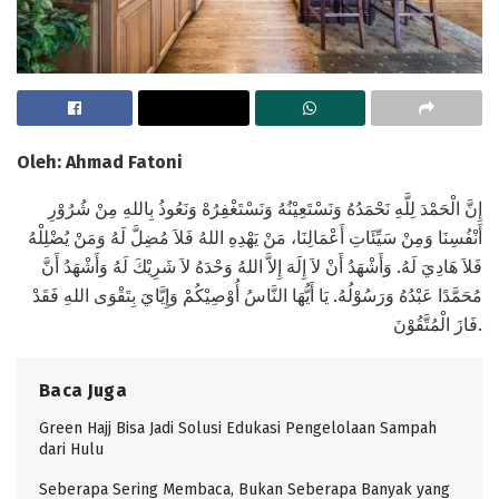
Oleh: Ahmad Fatoni
إِنَّ الْحَمْدَ لِلَّهِ نَحْمَدُهُ وَنَسْتَعِيْنُهُ وَنَسْتَغْفِرُهْ وَنَعُوذُ بِاللهِ مِنْ شُرُوْرِ
أَنْفُسِنَا وَمِنْ سَيِّئَاتِ أَعْمَالِنَا، مَنْ يَهْدِهِ اللهُ فَلاَ مُضِلَّ لَهُ وَمَنْ يُضْلِلْهُ
فَلاَ هَادِيَ لَهُ. وَأَشْهَدُ أَنْ لاَ إِلَهَ إِلاَّ اللهُ وَحْدَهُ لاَ شَرِيْكَ لَهُ وَأَشْهَدُ أَنَّ
مُحَمَّدًا عَبْدُهُ وَرَسُوْلُهُ. يَا أَيُّهَا النَّاسُ أُوْصِيْكُمْ وَإِيَّايَ بِتَقْوَى اللهِ فَقَدْ
فَازَ الْمُتَّقُوْنَ.
Baca Juga
Green Hajj Bisa Jadi Solusi Edukasi Pengelolaan Sampah
dari Hulu
Seberapa Sering Membaca, Bukan Seberapa Banyak yang