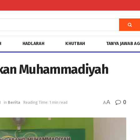
H
HADLARAH
KHUTBAH
TANYA JAWAB A
kan Muhammadiyah
A
0
3
in
Berita
Reading Time: 1 min read
A