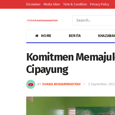
Disclaimer
Media Siber
Term & Condition
Privacy Policy
HOME
BERITA
KHAZANA
Komitmen Memaju
Cipayung
BY
SUARA MUHAMMADIYAH
3 September, 202