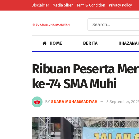
Disclaimer
Media Siber
Term & Condition
Privacy Policy
HOME
BERITA
KHAZANA
Ribuan Peserta Me
ke-74 SMA Muhi
BY
SUARA MUHAMMADIYAH
3 September, 202