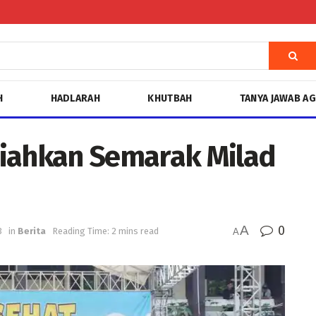
H
HADLARAH
KHUTBAH
TANYA JAWAB A
riahkan Semarak Milad
A
0
3
in
Berita
Reading Time: 2 mins read
A