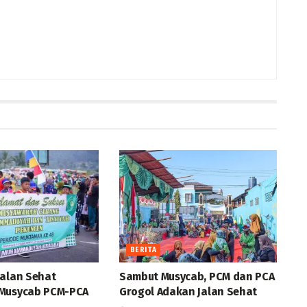
BERITA
Jalan Sehat
Sambut Musycab, PCM dan PCA
Musycab PCM-PCA
Grogol Adakan Jalan Sehat