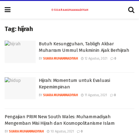
Tag:
hijrah
Butuh Kesungguhan, Tabligh Akbar
Muharram Ummul Mukminin Ajak Berhijrah
BY
SUARA MUHAMMADIYAH
12 Agustus, 2021
0
Hijrah: Momentum untuk Evaluasi
Kepemimpinan
BY
SUARA MUHAMMADIYAH
11 Agustus, 2021
0
Pengajian PRIM New South Wales: Muhammadiyah
Mengemban Misi Hijrah dan Kosmopolitanisme Islam
BY
SUARA MUHAMMADIYAH
10 Agustus, 2021
0