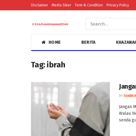
Disclaimer
Media Siber
Term & Condition
Privacy Policy
HOME
BERITA
KHAZANA
Tag:
ibrah
Janga
BY
SUARA 
Jangan M
Walau hi
senda gur