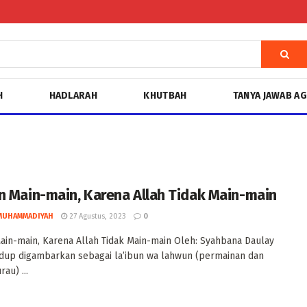
H
HADLARAH
KHUTBAH
TANYA JAWAB A
n Main-main, Karena Allah Tidak Main-main
MUHAMMADIYAH
27 Agustus, 2023
0
ain-main, Karena Allah Tidak Main-main Oleh: Syahbana Daulay
dup digambarkan sebagai la’ibun wa lahwun (permainan dan
au) ...