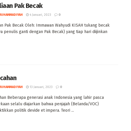
iaan Pak Becak
MUHAMMADIYAH
4 Januari, 2023
0
an Pak Becak Oleh: Immawan Wahyudi KISAH tukang becak
ya penulis ganti dengan Pak Becak) yang tiap hari diijinkan
ecahan
MUHAMMADIYAH
13 Januari, 2023
0
an Beberapa generasi anak Indonesia yang lahir pasca
aan selalu diajarkan bahwa penjajah (Belanda/VOC)
ikkan politik devide et impera. Teori ...