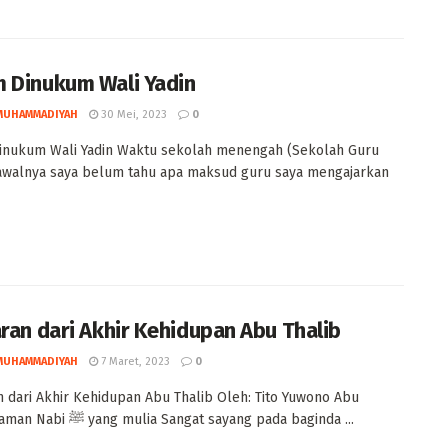
 Dinukum Wali Yadin
MUHAMMADIYAH
30 Mei, 2023
0
inukum Wali Yadin Waktu sekolah menengah (Sekolah Guru
awalnya saya belum tahu apa maksud guru saya mengajarkan
aran dari Akhir Kehidupan Abu Thalib
MUHAMMADIYAH
7 Maret, 2023
0
n dari Akhir Kehidupan Abu Thalib Oleh: Tito Yuwono Abu
Thalib, Paman Nabi ﷺ yang mulia Sangat sayang pada baginda ...