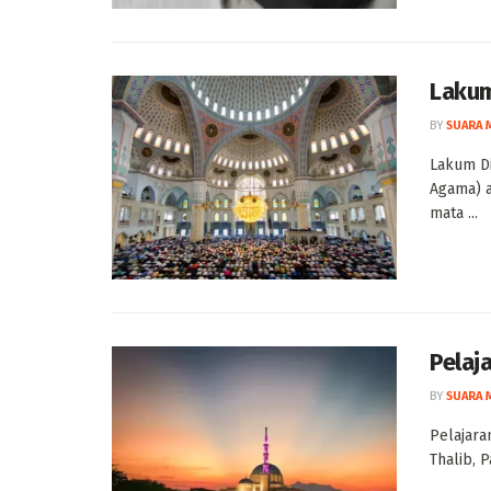
Lakum
BY
SUARA 
Lakum D
Agama) 
mata ...
Pelaj
BY
SUARA 
Pelajara