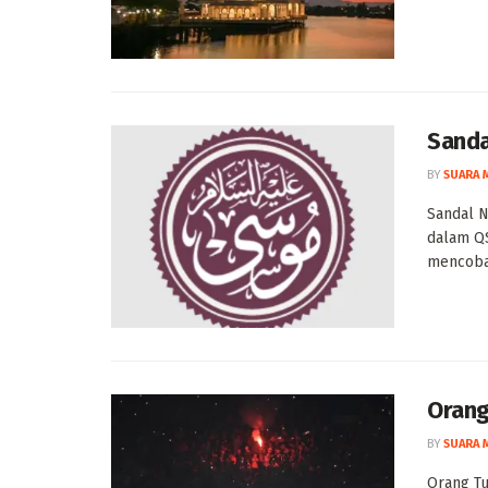
Sanda
BY
SUARA 
Sandal N
dalam QS
mencoba
Orang
BY
SUARA 
Orang Tu