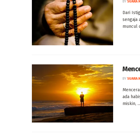
BY
SUARA 
Dari Ist
sengaja 
muncul d
Mence
BY
SUARA 
Mencerah
ada habi
miskin, ..