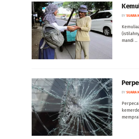
Kemul
BY
SUARA 
Kemulia
(istilahn
mandi ...
Perp
BY
SUARA 
Perpecah
kemerdek
memprakt