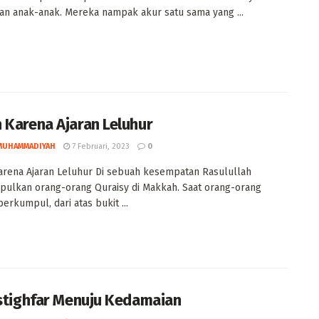
an anak-anak. Mereka nampak akur satu sama yang ...
 Karena Ajaran Leluhur
MUHAMMADIYAH
7 Februari, 2023
0
rena Ajaran Leluhur Di sebuah kesempatan Rasulullah
ulkan orang-orang Quraisy di Makkah. Saat orang-orang
erkumpul, dari atas bukit ...
Istighfar Menuju Kedamaian