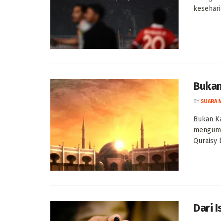
kesehari
Bukan
BY
SUARA 
Bukan Ka
mengump
Quraisy b
Dari 