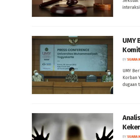
Seksual 
interaks
UMY B
Komit
BY
SUARA 
UMY Ber
Korban 
dugaan ti
Anali
Keker
BY
SUARA 