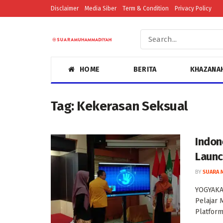
Disclaimer
Media Siber
Term & Condition
Privacy Policy
HOME
BERITA
KHAZANA
Tag:
Kekerasan Seksual
Indon
Launc
BY
SUARA 
YOGYAKAR
Pelajar
Platform