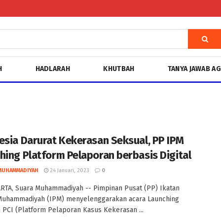
H
HADLARAH
KHUTBAH
TANYA JAWAB A
esia Darurat Kekerasan Seksual, PP IPM
hing Platform Pelaporan berbasis Digital
MUHAMMADIYAH
24 Januari, 2023
0
TA, Suara Muhammadiyah -- Pimpinan Pusat (PP) Ikatan
 Muhammadiyah (IPM) menyelenggarakan acara Launching
 PCI (Platform Pelaporan Kasus Kekerasan ...