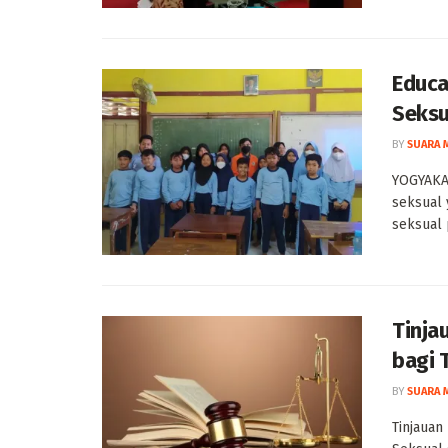
Educa
Seksu
BY
SUARA 
YOGYAKA
seksual 
seksual 
Tinja
bagi 
BY
SUARA 
Tinjauan