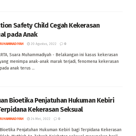
tion Safety Child Cegah Kekerasan
al pada Anak
MUHAMMADIYAH
20 Agustus, 2022
0
RTA, Suara Muhammadiyah - Belakangan ini kasus kekerasan
yang menimpa anak-anak marak terjadi, fenomena kekerasan
pada anak terus ...
uan Bioetika Penjatuhan Hukuman Kebiri
Terpidana Kekerasan Seksual
MUHAMMADIYAH
24 Mei, 2022
0
 Bioetika Penjatuhan Hukuman Kebiri bagi Terpidana Kekerasan