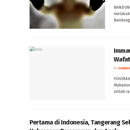
BANDUNG
melakuka
Bandung 
Immaw
Wafat
BY
SUARA 
YOGYAKA
Mahasisw
sebab ia
Pertama di Indonesia, Tangerang Se