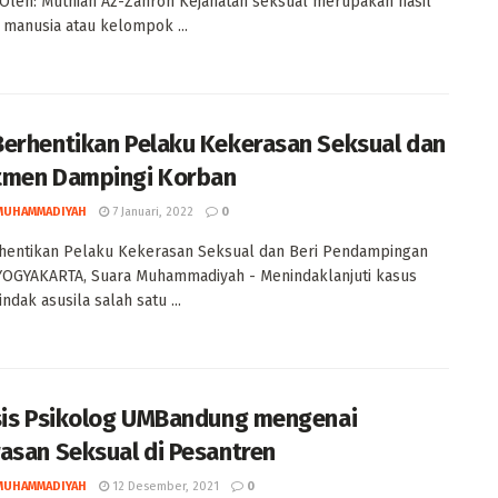
Oleh: Muthiah Az-Zahroh Kejahatan seksual merupakan hasil
i manusia atau kelompok ...
erhentikan Pelaku Kekerasan Seksual dan
men Dampingi Korban
MUHAMMADIYAH
7 Januari, 2022
0
hentikan Pelaku Kekerasan Seksual dan Beri Pendampingan
YOGYAKARTA, Suara Muhammadiyah - Menindaklanjuti kasus
ndak asusila salah satu ...
sis Psikolog UMBandung mengenai
asan Seksual di Pesantren
MUHAMMADIYAH
12 Desember, 2021
0