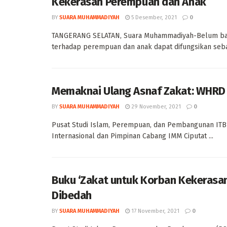
Kekerasan Perempuan dan Anak
BY
SUARA MUHAMMADIYAH
5 Desember, 2021
0
TANGERANG SELATAN, Suara Muhammadiyah-Belum ban
terhadap perempuan dan anak dapat difungsikan sebag
Memaknai Ulang Asnaf Zakat: WHRD se
BY
SUARA MUHAMMADIYAH
29 November, 2021
0
Pusat Studi Islam, Perempuan, dan Pembangunan ITB
Internasional dan Pimpinan Cabang IMM Ciputat ...
Buku ‘Zakat untuk Korban Kekerasa
Dibedah
BY
SUARA MUHAMMADIYAH
17 November, 2021
0