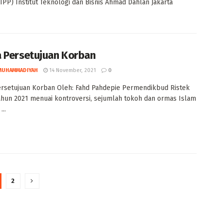
P) Institut Teknologi dan Bisnis Ahmad Dahlan Jakarta
 Persetujuan Korban
MUHAMMADIYAH
14 November, 2021
0
rsetujuan Korban Oleh: Fahd Pahdepie Permendikbud Ristek
ahun 2021 menuai kontroversi, sejumlah tokoh dan ormas Islam
..
2