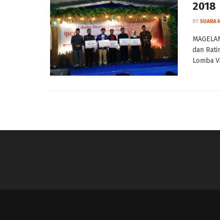
2018
BY
SUARA 
MAGELAN
dan Rat
Lomba Vi