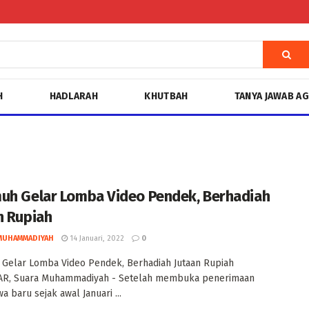
H
HADLARAH
KHUTBAH
TANYA JAWAB A
uh Gelar Lomba Video Pendek, Berhadiah
n Rupiah
MUHAMMADIYAH
14 Januari, 2022
0
Gelar Lomba Video Pendek, Berhadiah Jutaan Rupiah
R, Suara Muhammadiyah - Setelah membuka penerimaan
a baru sejak awal Januari ...