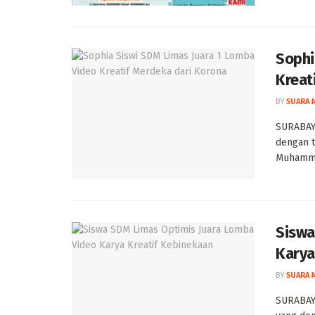
Sophi
Kreat
BY
SUARA 
SURABAYA
dengan 
Muhammad
Siswa
Karya
BY
SUARA 
SURABAY