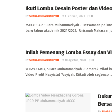
Ikuti Lomba Desain Poster dan Vide
BY
SUARA MUHAMMADIYAH
1 Februari, 2021
0
MAKASSAR, Suara Muhammadiyah - Bersamaan peluncur
baru tahun akademik 2021/2022, Unismuh Makassar jug
Inilah Pemenang Lomba Essay dan Vid
BY
SUARA MUHAMMADIYAH
10 Agustus, 2020
0
YOGYAKARTA, Suara Muhammadiyah –Semarak Milad ke-
Video Profil Nasyiatul ‘Aisyiyah. Diikuti oleh segenap ...
Dukun
Bersa
BY
SUARA 