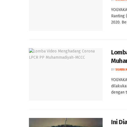
YOGYAKA
Ranting
2020. Be
Lomba
Muha
BY
SUARA 
YOGYAKA
dilakuk
dengan te
Ini D