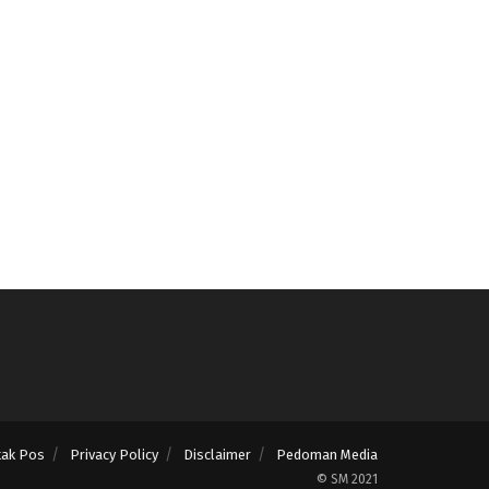
tak Pos
Privacy Policy
Disclaimer
Pedoman Media
© SM 2021