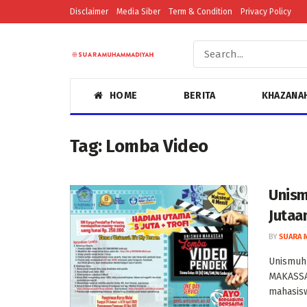
Disclaimer
Media Siber
Term & Condition
Privacy Policy
HOME
BERITA
KHAZANA
Tag:
Lomba Video
Unism
Jutaa
BY
SUARA 
Unismuh 
MAKASSA
mahasisw