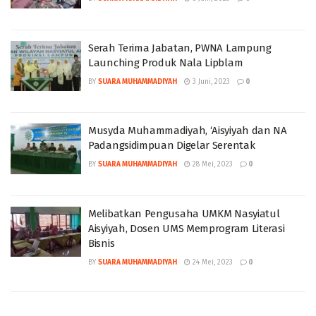
Serah Terima Jabatan, PWNA Lampung
Launching Produk Nala Lipblam
BY
SUARA MUHAMMADIYAH
3 Juni, 2023
0
Musyda Muhammadiyah, ‘Aisyiyah dan NA
Padangsidimpuan Digelar Serentak
BY
SUARA MUHAMMADIYAH
28 Mei, 2023
0
Melibatkan Pengusaha UMKM Nasyiatul
Aisyiyah, Dosen UMS Memprogram Literasi
Bisnis
BY
SUARA MUHAMMADIYAH
24 Mei, 2023
0