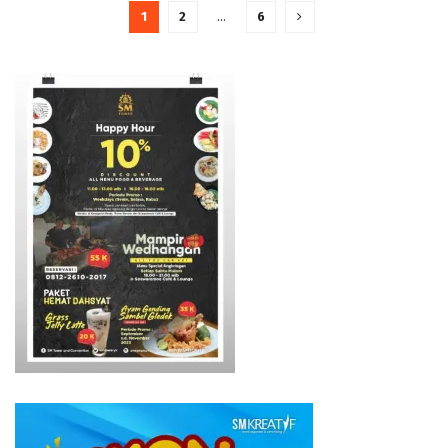
1
2
…
6