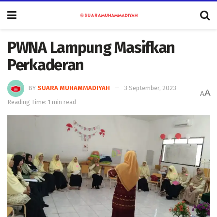
PWNA Lampung Masifkan
Perkaderan
BY
SUARA MUHAMMADIYAH
3 September, 2023
A
A
Reading Time: 1 min read