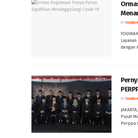
Ormas
Menan
BY
SUARA 
YOGYAKA
Layanan
dengan A
Perny
PERP
BY
SUARA 
JAKARTA,
Pusat Mu
Perppu N