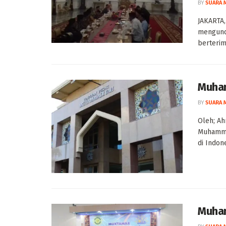
BY
SUARA 
JAKARTA,
mengunda
berterim
Muham
BY
SUARA 
Oleh; Ah
Muhammad
di Indone
Muham