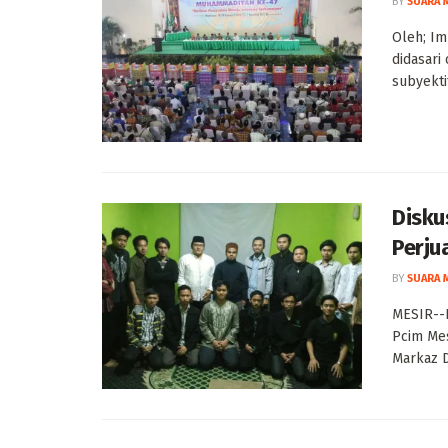
BY
SUARA 
Oleh; Im
didasari 
subyektif
Disku
Perju
BY
SUARA 
MESIR--D
Pcim Mes
Markaz D