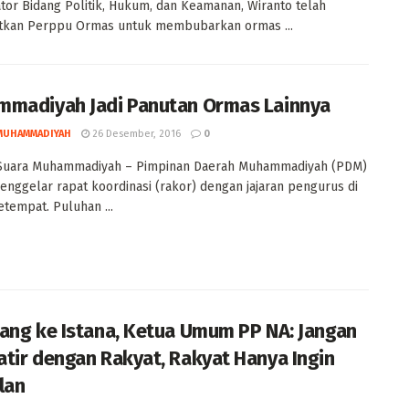
tor Bidang Politik, Hukum, dan Keamanan, Wiranto telah
tkan Perppu Ormas untuk membubarkan ormas ...
madiyah Jadi Panutan Ormas Lainnya
MUHAMMADIYAH
26 Desember, 2016
0
Suara Muhammadiyah – Pimpinan Daerah Muhammadiyah (PDM)
nggelar rapat koordinasi (rakor) dengan jajaran pengurus di
etempat. Puluhan ...
ang ke Istana, Ketua Umum PP NA: Jangan
tir dengan Rakyat, Rakyat Hanya Ingin
lan