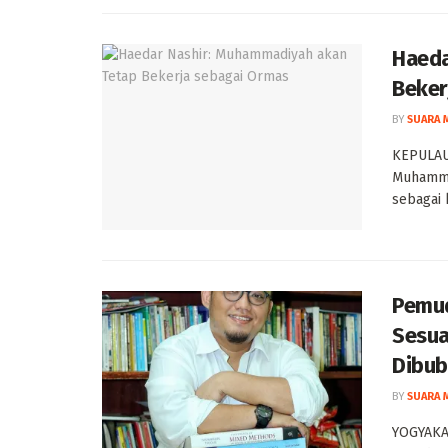
Haeda
Beker
BY
SUARA 
KEPULAU
Muhamma
sebagai 
Pemud
Sesua
Dibub
BY
SUARA 
YOGYAKA