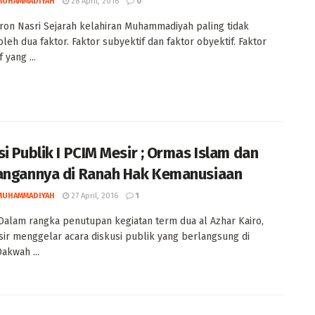
MUHAMMADIYAH
28 April, 2016
0
ron Nasri Sejarah kelahiran Muhammadiyah paling tidak
oleh dua faktor. Faktor subyektif dan faktor obyektif. Faktor
 yang ...
si Publik I PCIM Mesir ; Ormas Islam dan
angannya di Ranah Hak Kemanusiaan
MUHAMMADIYAH
27 April, 2016
1
alam rangka penutupan kegiatan term dua al Azhar Kairo,
ir menggelar acara diskusi publik yang berlangsung di
akwah ...