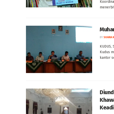
Koordina
menerbi
Muham
BY
SUARA 
KUDUS, 
Kudus me
kantor s
Diund
Khawa
Keadi