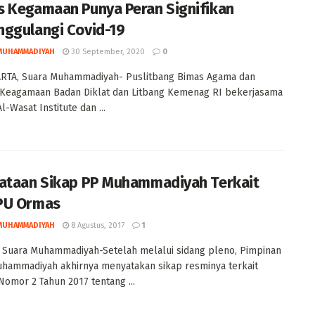
 Kegamaan Punya Peran Signifikan
ggulangi Covid-19
MUHAMMADIYAH
30 September, 2020
0
RTA, Suara Muhammadiyah- Puslitbang Bimas Agama dan
 Keagamaan Badan Diklat dan Litbang Kemenag RI bekerjasama
l-Wasat Institute dan ...
ataan Sikap PP Muhammadiyah Terkait
PU Ormas
MUHAMMADIYAH
8 Agustus, 2017
1
 Suara Muhammadiyah-Setelah melalui sidang pleno, Pimpinan
hammadiyah akhirnya menyatakan sikap resminya terkait
omor 2 Tahun 2017 tentang ...