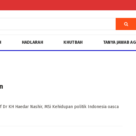
H
HADLARAH
KHUTBAH
TANYA JAWAB A
n
Dr KH Haedar Nashir, MSi Kehidupan politik Indonesia oasca