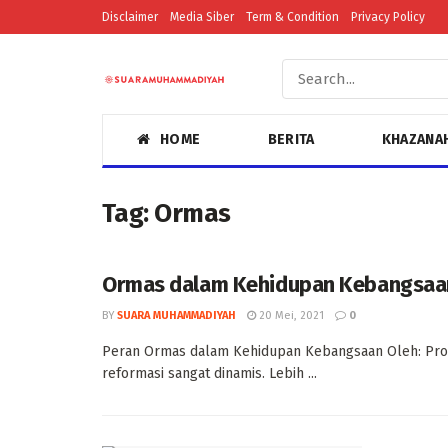
Disclaimer
Media Siber
Term & Condition
Privacy Policy
HOME
BERITA
KHAZANA
Tag:
Ormas
Ormas dalam Kehidupan Kebangsaa
BY
SUARA MUHAMMADIYAH
20 Mei, 2021
0
Peran Ormas dalam Kehidupan Kebangsaan Oleh: Prof 
reformasi sangat dinamis. Lebih ...