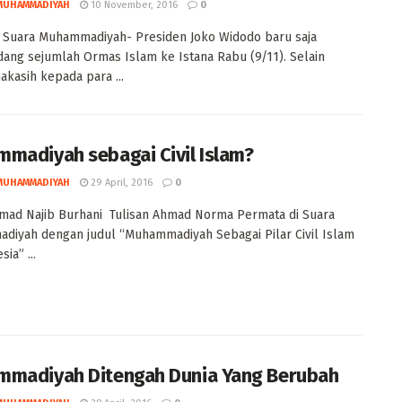
MUHAMMADIYAH
10 November, 2016
0
 Suara Muhammadiyah- Presiden Joko Widodo baru saja
ng sejumlah Ormas Islam ke Istana Rabu (9/11). Selain
akasih kepada para ...
madiyah sebagai Civil Islam?
MUHAMMADIYAH
29 April, 2016
0
mad Najib Burhani Tulisan Ahmad Norma Permata di Suara
iyah dengan judul “Muhammadiyah Sebagai Pilar Civil Islam
sia” ...
madiyah Ditengah Dunia Yang Berubah