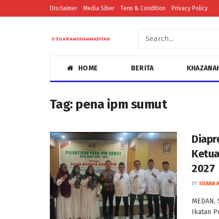
Disclaimer
Media Siber
Term & Condition
Privacy Policy
HOME
BERITA
KHAZANA
Tag:
pena ipm sumut
Diapr
Ketua
2027
BY
SUARA 
MEDAN, 
Ikatan P