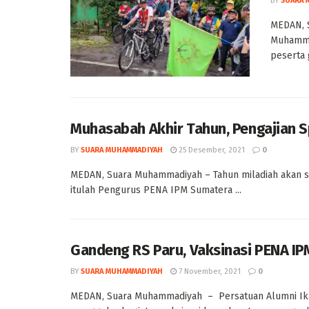
BY
SUARA 
MEDAN, S
Muhamma
peserta 
Muhasabah Akhir Tahun, Pengajian 
BY
SUARA MUHAMMADIYAH
25 Desember, 2021
0
MEDAN, Suara Muhammadiyah – Tahun miladiah akan se
itulah Pengurus PENA IPM Sumatera ...
Gandeng RS Paru, Vaksinasi PENA I
BY
SUARA MUHAMMADIYAH
7 November, 2021
0
MEDAN, Suara Muhammadiyah – Persatuan Alumni Ika