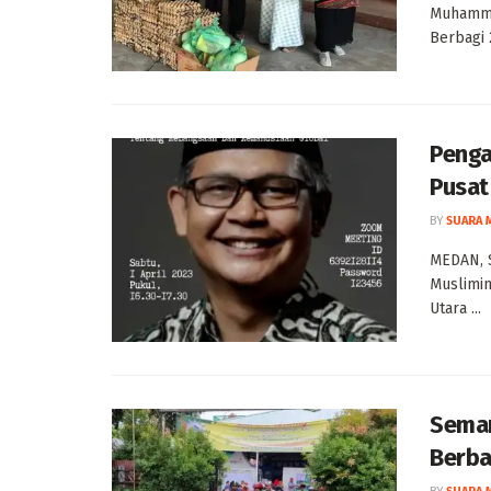
Muhamma
Berbagi 
Penga
Pusat
BY
SUARA 
MEDAN, 
Muslimin
Utara ...
Semar
Berba