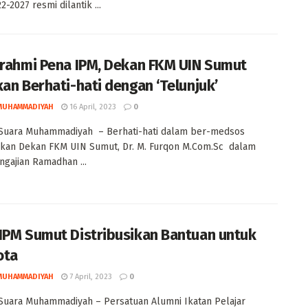
2-2027 resmi dilantik ...
urahmi Pena IPM, Dekan FKM UIN Sumut
kan Berhati-hati dengan ‘Telunjuk’
MUHAMMADIYAH
16 April, 2023
0
Suara Muhammadiyah – Berhati-hati dalam ber-medsos
ikan Dekan FKM UIN Sumut, Dr. M. Furqon M.Com.Sc dalam
ngajian Ramadhan ...
IPM Sumut Distribusikan Bantuan untuk
ota
MUHAMMADIYAH
7 April, 2023
0
uara Muhammadiyah – Persatuan Alumni Ikatan Pelajar