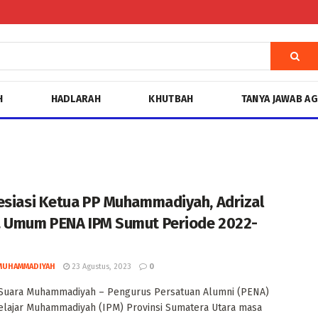
H
HADLARAH
KHUTBAH
TANYA JAWAB A
esiasi Ketua PP Muhammadiyah, Adrizal
 Umum PENA IPM Sumut Periode 2022-
MUHAMMADIYAH
23 Agustus, 2023
0
Suara Muhammadiyah – Pengurus Persatuan Alumni (PENA)
elajar Muhammadiyah (IPM) Provinsi Sumatera Utara masa