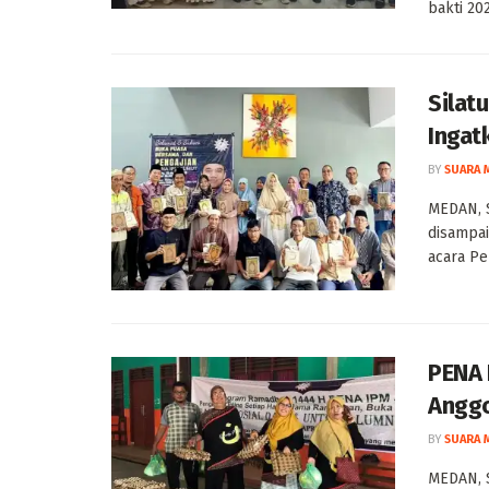
bakti 202
Silat
Ingat
BY
SUARA 
MEDAN, 
disampa
acara Pe
PENA 
Angg
BY
SUARA 
MEDAN, S