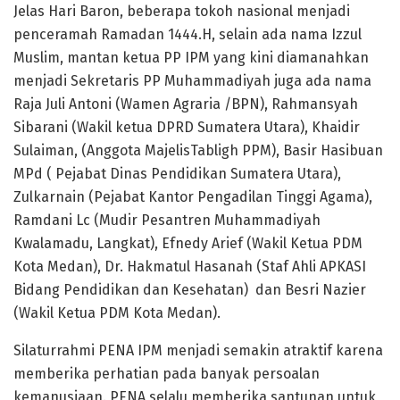
Jelas Hari Baron, beberapa tokoh nasional menjadi
penceramah Ramadan 1444.H, selain ada nama Izzul
Muslim, mantan ketua PP IPM yang kini diamanahkan
menjadi Sekretaris PP Muhammadiyah juga ada nama
Raja Juli Antoni (Wamen Agraria /BPN), Rahmansyah
Sibarani (Wakil ketua DPRD Sumatera Utara), Khaidir
Sulaiman, (Anggota MajelisTabligh PPM), Basir Hasibuan
MPd ( Pejabat Dinas Pendidikan Sumatera Utara),
Zulkarnain (Pejabat Kantor Pengadilan Tinggi Agama),
Ramdani Lc (Mudir Pesantren Muhammadiyah
Kwalamadu, Langkat), Efnedy Arief (Wakil Ketua PDM
Kota Medan), Dr. Hakmatul Hasanah (Staf Ahli APKASI
Bidang Pendidikan dan Kesehatan) dan Besri Nazier
(Wakil Ketua PDM Kota Medan).
Silaturrahmi PENA IPM menjadi semakin atraktif karena
memberika perhatian pada banyak persoalan
kemanusiaan. PENA selalu memberika santunan untuk