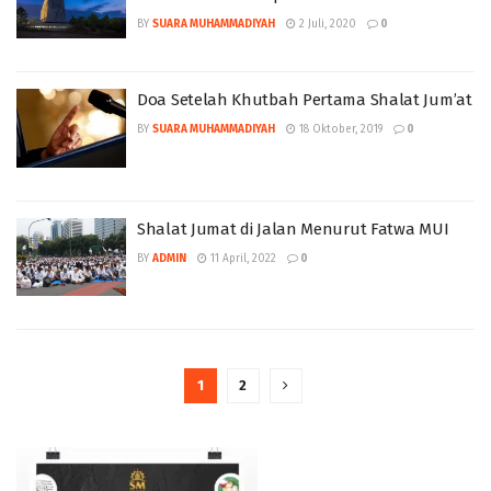
BY
SUARA MUHAMMADIYAH
2 Juli, 2020
0
Doa Setelah Khutbah Pertama Shalat Jum’at
BY
SUARA MUHAMMADIYAH
18 Oktober, 2019
0
Shalat Jumat di Jalan Menurut Fatwa MUI
BY
ADMIN
11 April, 2022
0
1
2