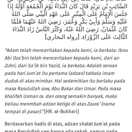
السَّائِبِ بْنِ يَزِيْدٍ قَالَ كَانَ النِّدَاءُ يَوْمَ الْجُمُعَةِ أَوَّلُهُ إِذَا
جَلَسَ الْإِمَامُ عَلَى الْمِنْبَرِ عَلَى عَهْدِ الَّنِبِّي صَلَّى اللهُ
عَلَيْهِ وَسَلَّمَ وَأَبِيْ بَكْرٍ وَعُمَرَ، رَضِيَ اللهُ عَنْهُمَا فَلَمَّا
كَانَ عُثْمَانُ، رَضِيَ اللهُ عَنْهُ، وَكَثُرَ النَّاسُ زَادَ النِّدَاءَ
الثَّالِثَ عَلَى الزَّوْرَاءِ. [رواه البخاري]
“Adam
t
elah menceritakan kepada kami, ia berkata: Ibnu
Abi Dza’bin
t
elah menceritakan kepada kami, dari az-
Zuhri, dari Sa’ib bin Yazid, ia berkata: Adalah seruan
pada hari Jum’at itu pertama (adzan) tatkala imam
duduk di atas mimbar. Hal sedemikian itu berlaku pada
masa Rasulullah saw, Abu Bakar dan Umar.
Pada masa
khalifah Usman ra
.
dan orang semakin banyak
,
maka
beliau menmbah adzan ketiga di atas Zaura’ (nama
tempat di pasar).
”
[HR. al-Bukhari]
Berdasarkan hadis di atas, adzan shalat Jum’at pada
masa Rasulullah saw hanya ada sekali, namun pada