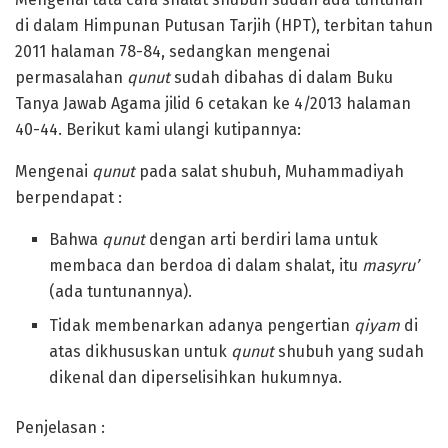
di dalam Himpunan Putusan Tarjih (HPT), terbitan tahun
2011 halaman 78-84, sedangkan mengenai
permasalahan
qunut
sudah dibahas di dalam Buku
Tanya Jawab Agama jilid 6 cetakan ke 4/2013 halaman
40-44. Berikut kami ulangi kutipannya:
Mengenai
qunut
pada salat shubuh, Muhammadiyah
berpendapat :
Bahwa
qunut
dengan arti berdiri lama untuk
membaca dan berdoa di dalam shalat, itu
masyru’
(ada tuntunannya).
Tidak membenarkan adanya pengertian
qiyam
di
atas dikhususkan untuk
qunut
shubuh yang sudah
dikenal dan diperselisihkan hukumnya.
Penjelasan :