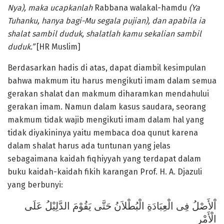
Nya), maka ucapkanlah
Rabbana walakal-hamdu
(Ya
Tuhanku, hanya bagi-Mu segala pujian), dan apabila ia
shalat sambil duduk, shalatlah kamu sekalian sambil
duduk.”
[HR Muslim]
Berdasarkan hadis di atas, dapat diambil kesimpulan
bahwa makmum itu harus mengikuti imam dalam semua
gerakan shalat dan makmum diharamkan mendahului
gerakan imam. Namun dalam kasus saudara, seorang
makmum tidak wajib mengikuti imam dalam hal yang
tidak diyakininya yaitu membaca doa qunut karena
dalam shalat harus ada tuntunan yang jelas
sebagaimana kaidah fiqhiyyah yang terdapat dalam
buku kaidah-kaidah fikih karangan Prof. H. A. Djazuli
yang berbunyi:
اْلأَصْلُ فِى الْعِبَادَةِ الْبُطْلاَنُ حَتَّى يَقُوْمَ الدَّلِيْلُ عَلَى
الْأَمْرِ