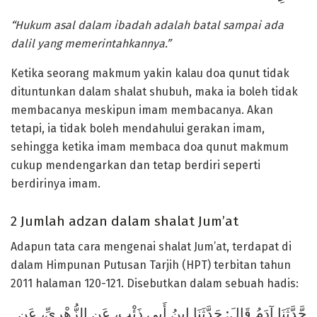
“
Hukum asal dalam ibadah adalah batal sampai ada
dalil yang memerintahkannya.
”
Ketika seorang makmum yakin kalau doa qunut tidak
dituntunkan dalam shalat shubuh, maka ia boleh tidak
membacanya meskipun imam membacanya. Akan
tetapi, ia tidak boleh mendahului gerakan imam,
sehingga ketika imam membaca doa qunut makmum
cukup mendengarkan dan tetap berdiri seperti
berdirinya imam.
2 Jumlah adzan dalam shalat Jum’at
Adapun tata cara mengenai shalat Jum’at, terdapat di
dalam Himpunan Putusan Tarjih (HPT) terbitan tahun
2011 halaman 120-121. Disebutkan dalam sebuah hadis:
حَّدَّثَنَا آدَمُ قَالَ: حَدَّثَنَا اِبنُ أَبِي ذَئْبٍ، عَنِ الزُّهْرِيِّ، عَنِ