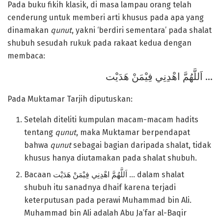
Pada buku fikih klasik, di masa lampau orang telah
cenderung untuk memberi arti khusus pada apa yang
dinamakan
qunut
, yakni ‘berdiri sementara’ pada shalat
shubuh sesudah rukuk pada rakaat kedua dengan
membaca:
اَللَّهُمَّ اهْدِنِي فِيْمَنْ هَدَيْت …
Pada Muktamar Tarjih diputuskan:
Setelah diteliti kumpulan macam-macam hadits
tentang
qunut
, maka Muktamar berpendapat
bahwa
qunut
sebagai bagian daripada shalat, tidak
khusus hanya diutamakan pada shalat shubuh.
Bacaan اَللَّهُمَّ اهْدِنِي فِيْمَنْ هَدَيْت … dalam shalat
shubuh itu sanadnya dhaif karena terjadi
keterputusan pada perawi Muhammad bin Ali.
Muhammad bin Ali adalah Abu Ja’far al-Baqir