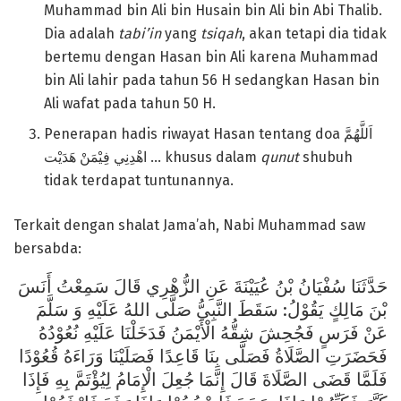
Muhammad bin Ali bin Husain bin Ali bin Abi Thalib.
Dia adalah
tabi’in
yang
tsiqah
, akan tetapi dia tidak
bertemu dengan Hasan bin Ali karena Muhammad
bin Ali lahir pada tahun 56 H sedangkan Hasan bin
Ali wafat pada tahun 50 H.
Penerapan hadis riwayat Hasan tentang doa اَللَّهُمَّ
اهْدِنِي فِيْمَنْ هَدَيْت … khusus dalam
qunut
shubuh
tidak terdapat tuntunannya.
Terkait dengan shalat Jama’ah, Nabi Muhammad saw
bersabda:
حَدَّثَنَا سُفْيَانُ بْنُ عُيَيْنَةَ عَنِ الزُّهْرِي قَالَ سَمِعْتُ أَنَسَ
بْنَ مَالِكٍ يَقُوْلُ: سَقَطَ النَّبِيُّ صَلَّى اللهُ عَلَيْهِ وَ سَلَّمَ
عَنْ فَرَسٍ فَجُحِشَ شِقُّهُ الْأَيْمَنُ فَدَخَلْنَا عَلَيْهِ نُعُوْدُهُ
فَحَضَرَتِ الصَّلَاةُ فَصَلَّى بِنَا قَاعِدًا فَصَلَيْنَا وَرَاءَهُ قُعُوْدًا
فَلَمَّا قَضَى الصَّلَاةَ قَالَ إِنَّمَا جُعِلَ الْإِمَامُ لِيُؤْتَمَّ بِهِ فَإِذَا