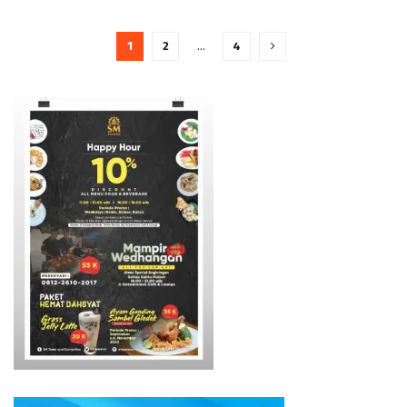
1
2
…
4