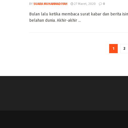
BY
SUARA MUHAMMADIYAH
27 Maret, 2020
0
Bulan lalu ketika membaca surat kabar dan berita is
belahan dunia. Akhir-akhir ...
1
2