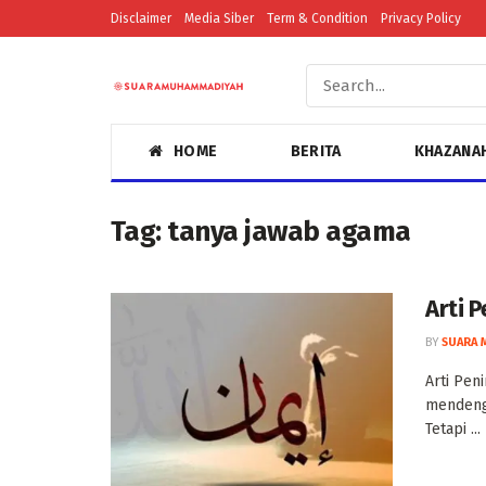
Disclaimer
Media Siber
Term & Condition
Privacy Policy
HOME
BERITA
KHAZANA
Tag:
tanya jawab agama
Arti 
BY
SUARA 
Arti Pen
mendenga
Tetapi ...