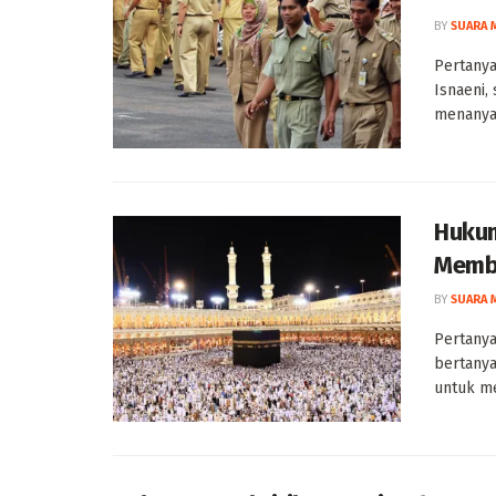
BY
SUARA 
Pertanya
Isnaeni,
menanyak
Hukum
Memb
BY
SUARA 
Pertanya
bertanya
untuk me