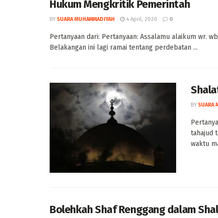
Hukum Mengkritik Pemerintah
BY
SUARA MUHAMMADIYAH
4 April, 2020
0
Pertanyaan dari: Pertanyaan: Assalamu alaikum wr. wb
Belakangan ini lagi ramai tentang perdebatan ...
Shala
BY
SUARA 
Pertanya
tahajud 
waktu ma
Bolehkah Shaf Renggang dalam Shal