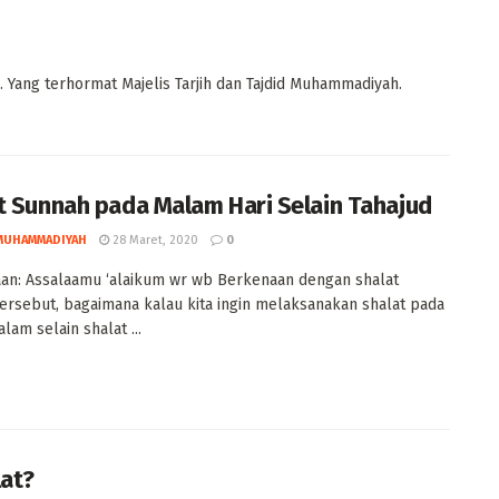
. Yang terhormat Majelis Tarjih dan Tajdid Muhammadiyah.
t Sunnah pada Malam Hari Selain Tahajud
MUHAMMADIYAH
28 Maret, 2020
0
an: Assalaamu ‘alaikum wr wb Berkenaan dengan shalat
tersebut, bagaimana kalau kita ingin melaksanakan shalat pada
lam selain shalat ...
at?