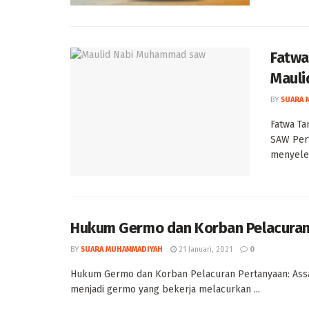
Fatwa
Maul
BY
SUARA 
Fatwa T
SAW Pert
menyelen
Hukum Germo dan Korban Pelacura
BY
SUARA MUHAMMADIYAH
21 Januari, 2021
0
Hukum Germo dan Korban Pelacuran Pertanyaan: Assa
menjadi germo yang bekerja melacurkan ...