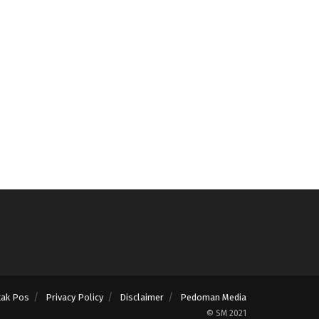
tak Pos
Privacy Policy
Disclaimer
Pedoman Media
© SM 2021