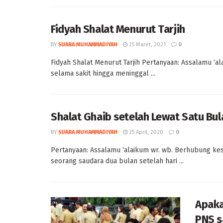
Fidyah Shalat Menurut Tarjih
BY
SUARA MUHAMMADIYAH
25 Maret, 2021
0
Fidyah Shalat Menurut Tarjih Pertanyaan: Assalamu ‘a
selama sakit hingga meninggal ...
Shalat Ghaib setelah Lewat Satu Bul
BY
SUARA MUHAMMADIYAH
25 April, 2020
0
Pertanyaan: Assalamu ‘alaikum wr. wb. Berhubung ke
seorang saudara dua bulan setelah hari ...
Apaka
PNS s