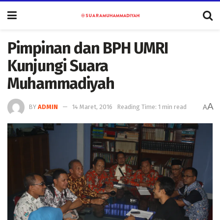
Pimpinan dan BPH UMRI
Kunjungi Suara
Muhammadiyah
A
BY
ADMIN
14 Maret, 2016
Reading Time: 1 min read
A