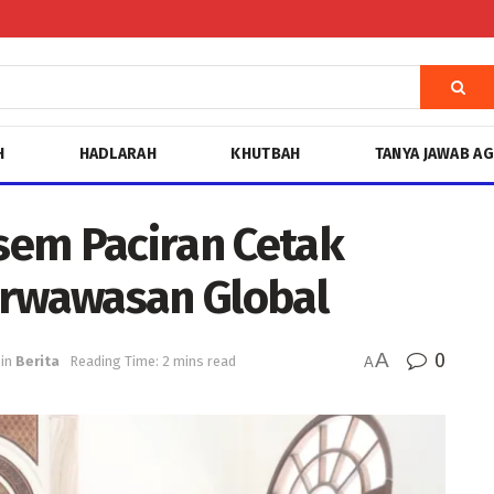
H
HADLARAH
KHUTBAH
TANYA JAWAB A
sem Paciran Cetak
erwawasan Global
A
0
in
Berita
Reading Time: 2 mins read
A