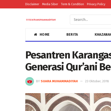
Disclaimer
Media Siber
Term & Condition
Privacy Policy
HOME
BERITA
KHAZANA
Pesantren Karanga
Generasi Qur’ani B
BY
SUARA MUHAMMADIYAH
23 Oktober, 2018