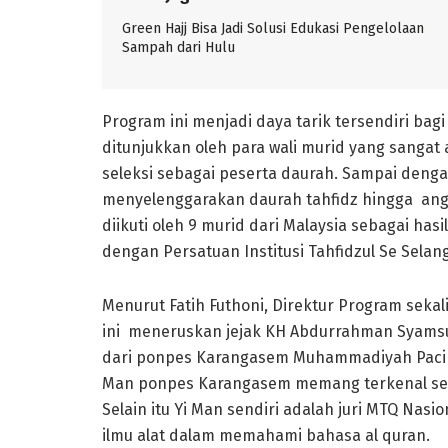
Green Hajj Bisa Jadi Solusi Edukasi Pengelolaan
Sampah dari Hulu
Program ini menjadi daya tarik tersendiri b
ditunjukkan oleh para wali murid yang sanga
seleksi sebagai peserta daurah. Sampai deng
menyelenggarakan daurah tahfidz hingga angka
diikuti oleh 9 murid dari Malaysia sebagai h
dengan Persatuan Institusi Tahfidzul Se Selan
Menurut Fatih Futhoni, Direktur Program sek
ini meneruskan jejak KH Abdurrahman Syamsu
dari ponpes Karangasem Muhammadiyah Pacira
Man ponpes Karangasem memang terkenal seba
Selain itu Yi Man sendiri adalah juri MTQ Nas
ilmu alat dalam memahami bahasa al quran.