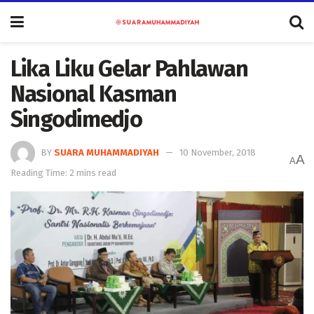
Lika Liku Gelar Pahlawan
Nasional Kasman
Singodimedjo
BY
SUARA MUHAMMADIYAH
10 November, 2018
A
A
Reading Time: 2 mins read