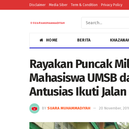
Disclaimer
Media Siber
Term & Condition
Privacy Policy
HOME
BERITA
KHAZANA
Rayakan Puncak Mil
Mahasiswa UMSB d
Antusias Ikuti Jalan
BY
SUARA MUHAMMADIYAH
20 November, 201