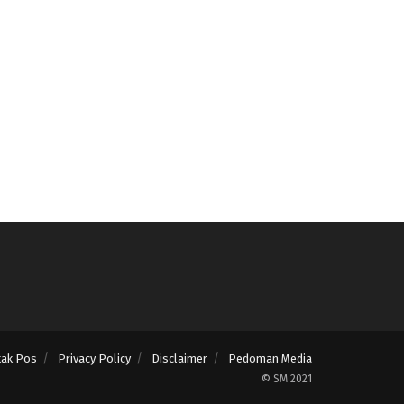
tak Pos
Privacy Policy
Disclaimer
Pedoman Media
© SM 2021