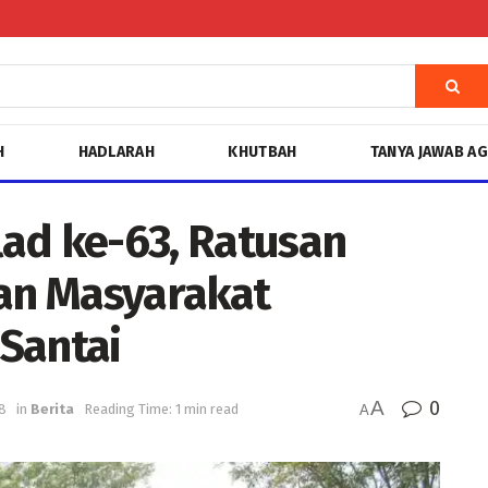
H
HADLARAH
KHUTBAH
TANYA JAWAB A
ad ke-63, Ratusan
an Masyarakat
 Santai
A
0
8
in
Berita
Reading Time: 1 min read
A