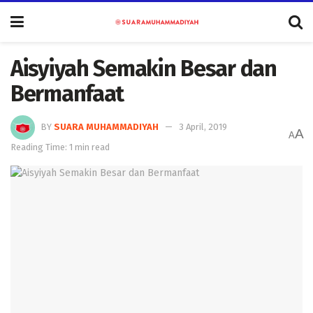
Aisyiyah Semakin Besar dan
Bermanfaat
BY
SUARA MUHAMMADIYAH
3 April, 2019
A
A
Reading Time: 1 min read