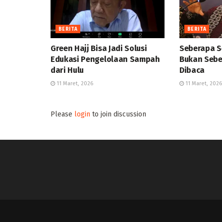
BERITA
BERITA
Green Hajj Bisa Jadi Solusi
Seberapa S
Edukasi Pengelolaan Sampah
Bukan Sebe
dari Hulu
Dibaca
11 Maret, 2026
11 Maret, 2026
Please
login
to join discussion