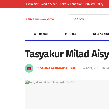
Disclaimer
Media Siber
Term & Condition
Privacy Policy
HOME
BERITA
KHAZANA
Tasyakur Milad Ais
BY
SUARA MUHAMMADIYAH
4 April, 2019
in
Be