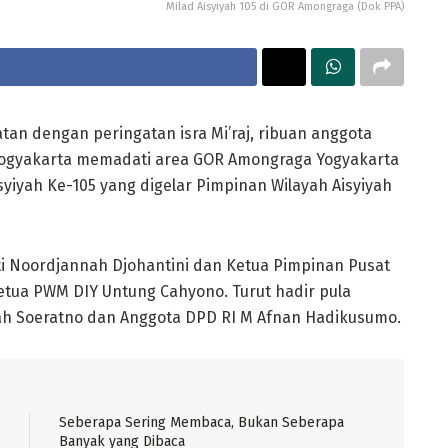
Milad Aisyiyah 105 di GOR Amongraga (Dok PPA)
tan dengan peringatan isra Mi’raj, ribuan anggota
 Yogyakarta memadati area GOR Amongraga Yogyakarta
iyah Ke-105 yang digelar Pimpinan Wilayah Aisyiyah
ti Noordjannah Djohantini dan Ketua Pimpinan Pusat
tua PWM DIY Untung Cahyono. Turut hadir pula
h Soeratno dan Anggota DPD RI M Afnan Hadikusumo.
Seberapa Sering Membaca, Bukan Seberapa
Banyak yang Dibaca