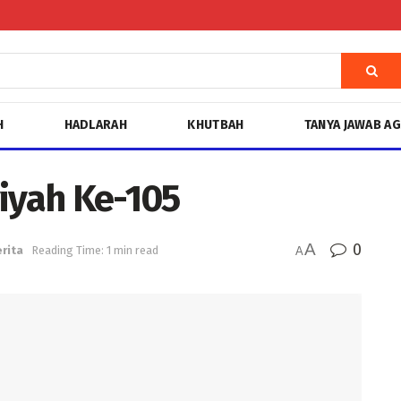
H
HADLARAH
KHUTBAH
TANYA JAWAB A
yiyah Ke-105
A
0
rita
Reading Time: 1 min read
A