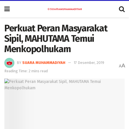
Perkuat Peran Masyarakat
Sipil, MAHUTAMA Temui
Menkopolhukam
BY
SUARA MUHAMMADIYAH
17 Desember, 2019
A
A
Reading Time: 2 mins read