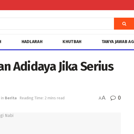
H
HADLARAH
KHUTBAH
TANYA JAWAB A
 Adidaya Jika Serius
A
0
in
Berita
Reading Time: 2 mins read
A