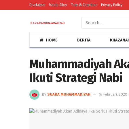
Disclaimer
Media Siber
Term & Condition
Privacy Policy
HOME
BERITA
KHAZANA
Muhammadiyah Akan
Ikuti Strategi Nabi
BY
SUARA MUHAMMADIYAH
16 Februari, 2020