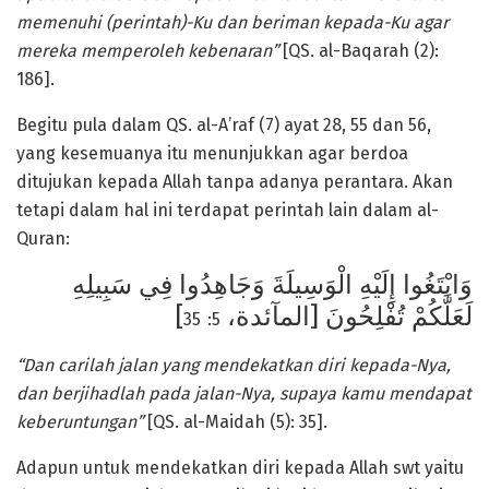
memenuhi (perintah)-Ku dan beriman kepada-Ku agar
mereka memperoleh kebenaran”
[QS. al-Baqarah (2):
186].
Begitu pula dalam QS. al-A’raf (7) ayat 28, 55 dan 56,
yang kesemuanya itu menunjukkan agar berdoa
ditujukan kepada Allah tanpa adanya perantara. Akan
tetapi dalam hal ini terdapat perintah lain dalam al-
Quran:
وَابْتَغُوا إِلَيْهِ الْوَسِيلَةَ وَجَاهِدُوا فِي سَبِيلِهِ
]
لَعَلَّكُمْ تُفْلِحُونَ [المآئدة،
35
5:
“Dan carilah jalan yang mendekatkan diri kepada-Nya,
dan berjihadlah pada jalan-Nya, supaya kamu mendapat
keberuntungan”
[QS. al-Maidah (5): 35].
Adapun untuk mendekatkan diri kepada Allah swt yaitu