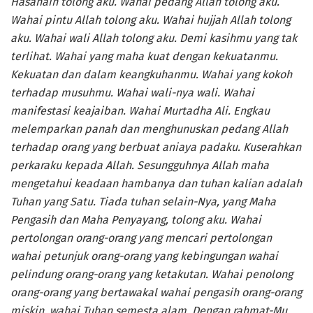
Hasanain tolong aku. Wahai pedang Allah tolong aku.
Wahai pintu Allah tolong aku. Wahai hujjah Allah tolong
aku. Wahai wali Allah tolong aku. Demi kasihmu yang tak
terlihat. Wahai yang maha kuat dengan kekuatanmu.
Kekuatan dan dalam keangkuhanmu. Wahai yang kokoh
terhadap musuhmu. Wahai wali-nya wali. Wahai
manifestasi keajaiban. Wahai Murtadha Ali. Engkau
melemparkan panah dan menghunuskan pedang Allah
terhadap orang yang berbuat aniaya padaku. Kuserahkan
perkaraku kepada Allah. Sesungguhnya Allah maha
mengetahui keadaan hambanya dan tuhan kalian adalah
Tuhan yang Satu. Tiada tuhan selain-Nya, yang Maha
Pengasih dan Maha Penyayang, tolong aku. Wahai
pertolongan orang-orang yang mencari pertolongan
wahai petunjuk orang-orang yang kebingungan wahai
pelindung orang-orang yang ketakutan. W
ahai penolong
orang-orang yang bertawakal wahai pengasih orang-orang
miskin,
wahai Tuhan semesta alam
.
Dengan rahmat-Mu.