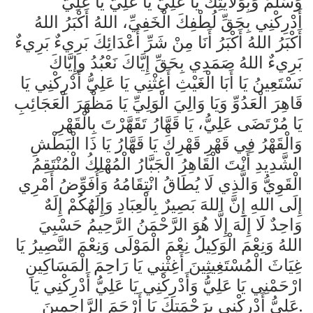
وَسَلَّمَ وَبِوَلَايَتِكَ يَا عَلِيُّ يَا عَلِيُّ يَا عَلِيُّ
أَدْرِكْنِي بِحَقِّ لُطْفِكَ الْخَفِيِّ، اللهُ أَكْبَرُ اللهُ
أَكْبَرُ اللهُ أَكْبَرُ أَنَا مِنْ شَرِّ أَعْدَائِكَ بَرِي‌ءٌ بَرِي‌ءٌ
بَرِي‌ءٌ اللهُ صَمَدِي بِحَقِّ إِيَّاكَ نَعْبُدُ وإِيَّاكَ
نَسْتَعِينُ يَا أَبَا الْغَيْثِ أَغِثْنِي يَا عَلِيُّ أَدْرِكْنِي يَا
قَاهِرَ الْعَدُوِّ وَيَا وَالِيَ الْوَلِيِّ يَا مَظْهَرَ الْعَجَائِبِ
يَا مُرْتَضَى عَلِيُّ، يَا قَهَّارُ تَقَهَّرْتَ بِالْقَهْرِ
وَالْقَهْرُ فِي قَهْرِ قَهْرِكَ يَا قَهَّارُ يَا ذَا الْبَطْشِ
الشَّدِيدِ أَنْتَ الْقَاهِرُ الْجَبَّارُ الْمُهْلِكُ الْمُنْتَقِمُ
الْقَوِيُّ وَالَّذِي لَا يُطَاقُ انْتِقَامُهُ وَأُفَوِّضُ أَمْرِي
إِلَى اللهِ إِنَّ اللهَ بَصِيرٌ بِالْعِبَادِ وَإِلَهُكُمْ إِلَهٌ
وَاحِدٌ لَا إِلَهَ إِلَّا هُوَ الرَّحْمَنُ الرَّحِيمُ حَسْبِيَ
اللهُ وَنِعْمَ الْوَكِيلُ نِعْمَ الْمَوْلَى وَنِعْمَ النَّصِيرُ يَا
غِيَاثَ الْمُسْتَغِيثِينَ أَغِثْنِي يَا رَاحِمَ الْمَسَاكِينِ
ارْحَمْنِي يَا عَلِيُّ وَأَدْرِكْنِي يَا عَلِيُّ أَدْرِكْنِي يَا
عَلِيُّ أَدْرِكْنِي بِرَحْمَتِكَ يَا أَرْحَمَ الرَّاحِمِينَ.