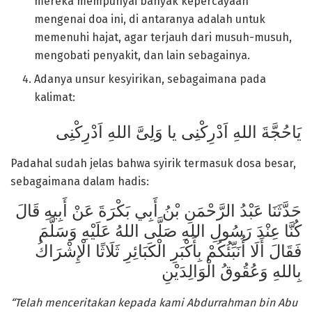
mereka mempunyai banyak kepercayaan
mengenai doa ini, di antaranya adalah untuk
memenuhi hajat, agar terjauh dari musuh-musuh,
mengobati penyakit, dan lain sebagainya.
Adanya unsur kesyirikan, sebagaimana pada
kalimat:
یَاحُجَّةَ اللهِ اَدْرِکْنِی یا وَلِیَّ اللهِ اَدْرِکْنِی
Padahal sudah jelas bahwa syirik termasuk dosa besar,
sebagaimana dalam hadis:
حَدَّثَنَا عَبْدُ الرَّحْمَنِ بْنُ أَبِي بَكْرَةَ عَنْ أَبِيهِ قَالَ
كُنَّا عِنْدَ رَسُولِ اللهِ صَلَّى اللهُ عَلَيْهِ وَسَلَّمَ
فَقَالَ أَلَا أُنَبِّئُكُمْ بِأَكْبَرِ الْكَبَائِرِ ثَلَاثًا الْإِشْرَاكُ
بِاللهِ وَعُقُوقُ الْوَالِدَيْنِ
“Telah menceritakan kepada kami Abdurrahman bin Abu