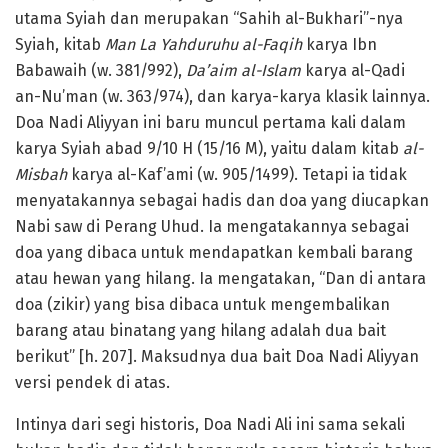
utama Syiah dan merupakan “Sahih al-Bukhari”-nya
Syiah, kitab
Man La Yahduruhu al-Faqih
karya Ibn
Babawaih (w. 381/992),
Da’aim al-Islam
karya al-Qadi
an-Nu’man (w. 363/974), dan karya-karya klasik lainnya.
Doa Nadi Aliyyan ini baru muncul pertama kali dalam
karya Syiah abad 9/10 H (15/16 M), yaitu dalam kitab
al-
Misbah
karya al-Kaf’ami (w. 905/1499). Tetapi ia tidak
menyatakannya sebagai hadis dan doa yang diucapkan
Nabi saw di Perang Uhud. Ia mengatakannya sebagai
doa yang dibaca untuk mendapatkan kembali barang
atau hewan yang hilang. Ia mengatakan, “Dan di antara
doa (zikir) yang bisa dibaca untuk mengembalikan
barang atau binatang yang hilang adalah dua bait
berikut” [h. 207]. Maksudnya dua bait Doa Nadi Aliyyan
versi pendek di atas.
Intinya dari segi historis, Doa Nadi Ali ini sama sekali