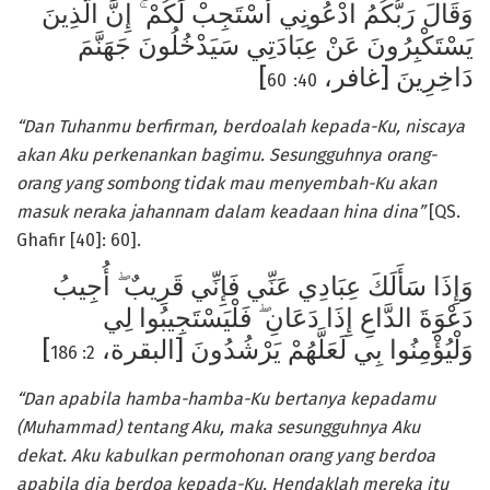
وَقَالَ رَبُّكُمُ ادْعُونِي أَسْتَجِبْ لَكُمْ ۚ إِنَّ الَّذِينَ
يَسْتَكْبِرُونَ عَنْ عِبَادَتِي سَيَدْخُلُونَ جَهَنَّمَ
]
دَاخِرِينَ [غافر،
60
40:
“Dan Tuhanmu berfirman, berdoalah kepada-Ku, niscaya
akan Aku perkenankan bagimu. Sesungguhnya orang-
orang yang sombong tidak mau menyembah-Ku akan
masuk neraka jahannam dalam keadaan hina dina”
[QS.
Ghafir [40]: 60].
وَإِذَا سَأَلَكَ عِبَادِي عَنِّي فَإِنِّي قَرِيبٌ ۖ أُجِيبُ
دَعْوَةَ الدَّاعِ إِذَا دَعَانِ ۖ فَلْيَسْتَجِيبُوا لِي
]
وَلْيُؤْمِنُوا بِي لَعَلَّهُمْ يَرْشُدُونَ [البقرة،
2: 186
“Dan apabila hamba-hamba-Ku bertanya kepadamu
(Muhammad) tentang Aku, maka sesungguhnya Aku
dekat. Aku kabulkan permohonan orang yang berdoa
apabila dia berdoa kepada-Ku. Hendaklah mereka itu