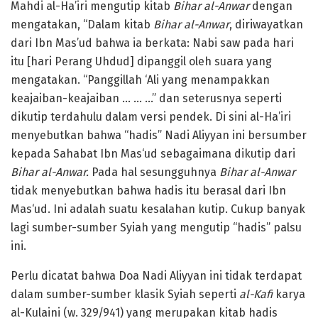
Mahdi al-Ha’iri mengutip kitab
Bihar al-Anwar
dengan
mengatakan, “Dalam kitab
Bihar al-Anwar
, diriwayatkan
dari Ibn Mas’ud bahwa ia berkata: Nabi saw pada hari
itu [hari Perang Uhdud] dipanggil oleh suara yang
mengatakan. “Panggillah ‘Ali yang menampakkan
keajaiban-keajaiban … … …” dan seterusnya seperti
dikutip terdahulu dalam versi pendek. Di sini al-Ha’iri
menyebutkan bahwa “hadis” Nadi Aliyyan ini bersumber
kepada Sahabat Ibn Mas‘ud sebagaimana dikutip dari
Bihar al-Anwar.
Pada hal sesungguhnya
Bihar al-Anwar
tidak menyebutkan bahwa hadis itu berasal dari Ibn
Mas‘ud. Ini adalah suatu kesalahan kutip. Cukup banyak
lagi sumber-sumber Syiah yang mengutip “hadis” palsu
ini.
Perlu dicatat bahwa Doa Nadi Aliyyan ini tidak terdapat
dalam sumber-sumber klasik Syiah seperti
al-Kafi
karya
al-Kulaini (w. 329/941) yang merupakan kitab hadis