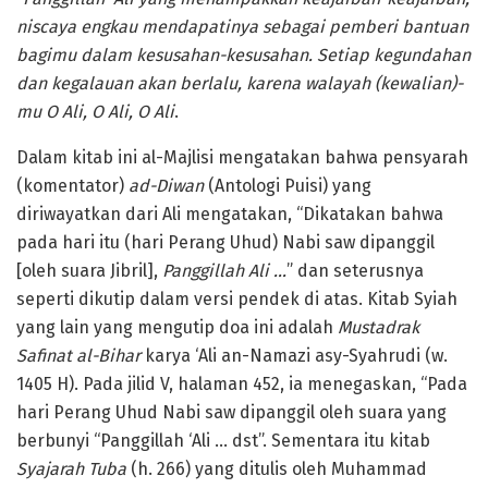
niscaya engkau mendapatinya sebagai pemberi bantuan
bagimu dalam kesusahan-kesusahan. Setiap kegundahan
dan kegalauan akan berlalu, karena walayah (kewalian)-
mu O Ali, O Ali, O Ali
.
Dalam kitab ini al-Majlisi mengatakan bahwa pensyarah
(komentator)
ad-Diwan
(Antologi Puisi) yang
diriwayatkan dari Ali mengatakan, “Dikatakan bahwa
pada hari itu (hari Perang Uhud) Nabi saw dipanggil
[oleh suara Jibril],
Panggillah Ali …
” dan seterusnya
seperti dikutip dalam versi pendek di atas. Kitab Syiah
yang lain yang mengutip doa ini adalah
Mustadrak
Safinat al-Bihar
karya ‘Ali an-Namazi asy-Syahrudi (w.
1405 H). Pada jilid V, halaman 452, ia menegaskan, “Pada
hari Perang Uhud Nabi saw dipanggil oleh suara yang
berbunyi “Panggillah ‘Ali … dst”. Sementara itu kitab
Syajarah Tuba
(h. 266) yang ditulis oleh Muhammad