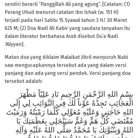
sendiri berarti “Panggillah Ali yang agung”. [Catatan: (1)
Perang Uhud menurut catatan Ibn Ishak (w. 151 H)
terjadi pada hari Sabtu 15 Syawal tahun 3 H/ 30 Maret
625 M; (2) Doa Nadi Ali Kabir yang saudara tanyakan itu
dalam literatur berbahasa Arab disebut Du‘a Nadi
‘Aliyyan].
Matan doa yang diklaim Malaikat Jibril menyuruh Nabi
saw mengucapkannya tersebut ada yang dalam versi
panjang dan ada yang versi pendek. Versi panjang doa
tersebut adalah:
بسْمِ اللهِ الرَّحْمَنِ الرَّحِيمِ نَادِ عَلِيّاً مَظْهَرَ
الْعَجَائِبِ تَجِدْهُ عَوْناً لَكَ فِي النَّوَائِبِ لِي إِلَى
اللهِ حَاجَتِي وَعَلَيْهِ مُعَوَّلِي كُلَّمَا رَمْيَتُهُ وَرَمَيْتَ
مُقْتَضَي كُلِّ هَمٍّ وَغَمٍّ سَيَنْجَلِي بِعَظَمَتِكَ يَا
اللهُ وَبِنُبُوَّتِكَ يَا مُحَمَّدُ صَلَّى اللهُ عَلَيْهِ وَآلِهِ