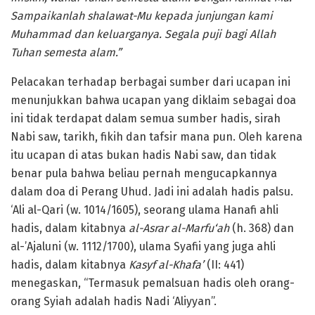
Sampaikanlah shalawat-Mu kepada junjungan kami
Muhammad dan keluarganya.
Segala puji bagi Allah
Tuhan semesta ala
m.”
Pelacakan terhadap berbagai sumber dari ucapan ini
menunjukkan bahwa ucapan yang diklaim sebagai doa
ini tidak terdapat dalam semua sumber hadis, sirah
Nabi saw, tarikh, fikih dan tafsir mana pun. Oleh karena
itu ucapan di atas bukan hadis Nabi saw, dan tidak
benar pula bahwa beliau pernah mengucapkannya
dalam doa di Perang Uhud. Jadi ini adalah hadis palsu.
‘Ali al-Qari (w. 1014/1605), seorang ulama Hanafi ahli
hadis, dalam kitabnya
al-Asrar al-Marfu‘ah
(h. 368) dan
al-’Ajaluni (w. 1112/1700), ulama Syafii yang juga ahli
hadis, dalam kitabnya
Kasyf al-Khafa’
(II: 441)
menegaskan, “Termasuk pemalsuan hadis oleh orang-
orang Syiah adalah hadis Nadi ‘Aliyyan”.