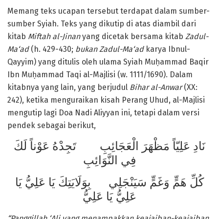
Memang teks ucapan tersebut terdapat dalam sumber-
sumber Syiah. Teks yang dikutip di atas diambil dari
kitab
Miftah al-Jinan
yang dicetak bersama kitab
Zadul-
Ma‘ad
(h. 429-430;
bukan Zadul-Ma‘ad
karya Ibnul-
Qayyim) yang ditulis oleh ulama Syiah Muḥammad Baqir
Ibn Muḥammad Taqi al-Majlisi (w. 1111/1690). Dalam
kitabnya yang lain, yang berjudul
Bihar al-Anwar
(XX:
242), ketika menguraikan kisah Perang Uhud, al-Majlisi
mengutip lagi Doa Nadi Aliyyan ini, tetapi dalam versi
pendek sebagai berikut,
نَادِ عَلِيّاً مَظْهَرَ الْعَجَائِبِ تَجِدْهُ عَوْناً لَكَ
فِي النَّوَائِبِ
كُلِّ هَمٍّ وَغَمٍّ سَيَنْجَلِي بِوَلَايَتِكَ يَا عَلِيُّ يَا
عَلِيُّ يَا عَلِيُّ
“Panggillah ‘Ali yang menampakkan keajaiban-keajaiban,