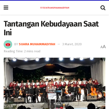
Tantangan Kebudayaan Saat
Ini
BY
SUARA MUHAMMADIYAH
3 Maret, 2020
A
A
Reading Time: 2 mins read