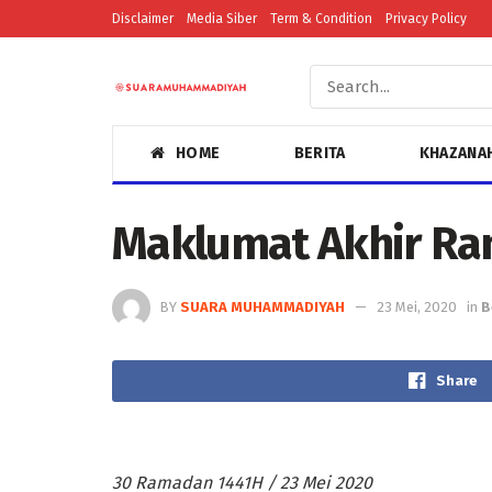
Disclaimer
Media Siber
Term & Condition
Privacy Policy
HOME
BERITA
KHAZANA
Maklumat Akhir Ra
BY
SUARA MUHAMMADIYAH
23 Mei, 2020
in
B
Share
30 Ramadan 1441H / 23 Mei 2020