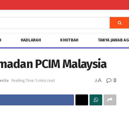
H
HADLARAH
KHUTBAH
TANYA JAWAB A
madan PCIM Malaysia
A
0
erita
Reading Time: 5 mins read
A