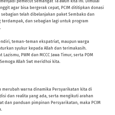
 menjadi pemecut semangat Ta’awun kita ini. Dimulai
nggit agar bisa bergerak cepat, PCIM dititipkan donasi
ng sebagian telah dibelanjakan paket Sembako dan
g terdampak, dan sebagian lagi untuk program
.
endiri, teman-teman ekspatriat, maupun warga
urkan syukur kepada Allah dan terimakasih.
at Lazismu, PWM dan MCCC Jawa Timur, serta PDM
emoga Allah Swt meridhoi kita.
 merubah warna dinamika Persyarikatan kita di
isi dan realita yang ada, serta mengikuti arahan
hat dan panduan pimpinan Persyarikatan, maka PCIM
n.