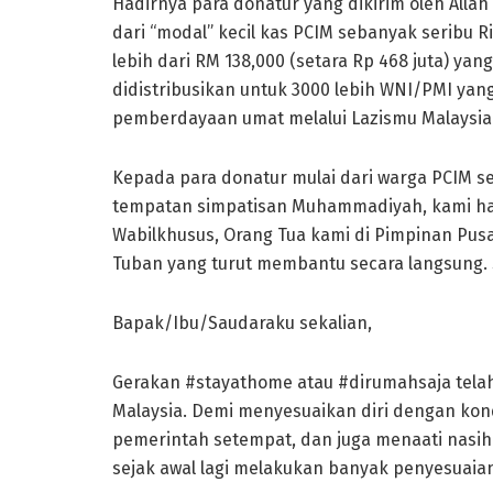
Hadirnya para donatur yang dikirim oleh Allah
dari “modal” kecil kas PCIM sebanyak seribu Ri
lebih dari RM 138,000 (setara Rp 468 juta) ya
didistribusikan untuk 3000 lebih WNI/PMI yan
pemberdayaan umat melalui Lazismu Malaysia
Kepada para donatur mulai dari warga PCIM s
tempatan simpatisan Muhammadiyah, kami hat
Wabilkhusus, Orang Tua kami di Pimpinan Pus
Tuban yang turut membantu secara langsung. S
Bapak/Ibu/Saudaraku sekalian,
Gerakan #stayathome atau #dirumahsaja telah
Malaysia. Demi menyesuaikan diri dengan kond
pemerintah setempat, dan juga menaati nasi
sejak awal lagi melakukan banyak penyesuaia