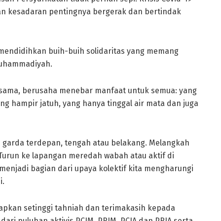
n kesadaran pentingnya bergerak dan bertindak
mendidihkan buih-buih solidaritas yang memang
Muhammadiyah.
sesama, berusaha menebar manfaat untuk semua: yang
ng hampir jatuh, yang hanya tinggal air mata dan juga
di garda terdepan, tengah atau belakang. Melangkah
Turun ke lapangan meredah wabah atau aktif di
menjadi bagian dari upaya kolektif kita mengharungi
i.
apkan setinggi tahniah dan terimakasih kepada
dari puluhan aktivis PCIM, PRIM, PCIA dan PRIA serta