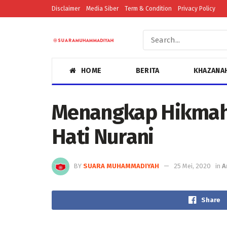
Disclaimer
Media Siber
Term & Condition
Privacy Policy
HOME
BERITA
KHAZANA
Menangkap Hikmah
Hati Nurani
BY
SUARA MUHAMMADIYAH
25 Mei, 2020
in
A
Share