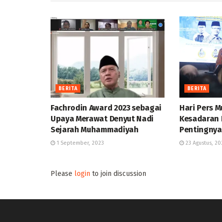
BERITA
BERITA
Fachrodin Award 2023 sebagai
Hari Pers 
Upaya Merawat Denyut Nadi
Kesadaran 
Sejarah Muhammadiyah
Pentingnya 
1 September, 2023
23 Agustus, 20
Please
login
to join discussion