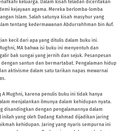
nafkahi keluarga. Dalam kisah teladan diceritakan
demi kejayaan agama. Mereka berlomba-lomba
angan Islam. Salah satunya kisah masyhur yang
 Islam tentang kedermawanan Abdurrahhman bin Auf.
n kecil dari apa yang ditulis dalam buku ini.
Mughni, MA bahwa isi buku ini menyentuh dan
lir bak sungai yang jernih dan sejuk. Pesanpesan
am dengan santun dan bermartabat. Pengalaman hidup
an aktivisme dalam satu tarikan napas mewarnai
as.
 A Mughni, karena penulis buku ini tidak hanya
dalam menjalankan ilmunya dalam kehidupan nyata.
ang disandingkan dengan pengalamannya dalam
inilah yang oleh Dadang Kahmad dijadikan jaring
hikmah kehidupan. Jaring yang nyaris sempurna ini