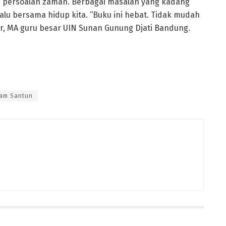
persoalan zaman. Berbagai masalah yang kadang
lalu bersama hidup kita. “Buku ini hebat. Tidak mudah
ir, MA guru besar UIN Sunan Gunung Djati Bandung.
lam Santun