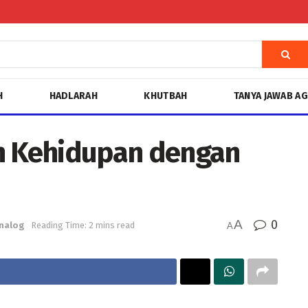
H
HADLARAH
KHUTBAH
TANYA JAWAB A
 Kehidupan dengan
A
0
nalog
Reading Time: 2 mins read
A