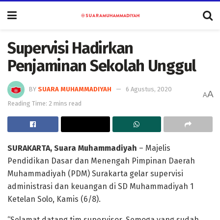
Supervisi Hadirkan
Penjaminan Sekolah Unggul
BY
SUARA MUHAMMADIYAH
6 Agustus, 2020
A
A
Reading Time: 2 mins read
SURAKARTA, Suara Muhammadiyah
– Majelis
Pendidikan Dasar dan Menengah Pimpinan Daerah
Muhammadiyah (PDM) Surakarta gelar supervisi
administrasi dan keuangan di SD Muhammadiyah 1
Ketelan Solo, Kamis (6/8).
“Selamat datang tim supervisor. Semoga yang sudah