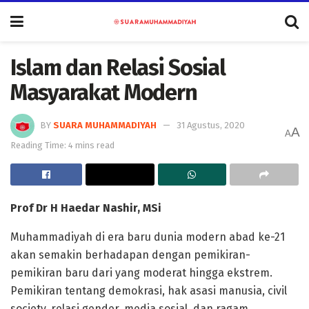
Islam dan Relasi Sosial
Masyarakat Modern
BY
SUARA MUHAMMADIYAH
31 Agustus, 2020
A
A
Reading Time: 4 mins read
Prof Dr H Haedar Nashir, MSi
Muhammadiyah di era baru dunia modern abad ke-21
akan semakin berhadapan dengan pemikiran-
pemikiran baru dari yang moderat hingga ekstrem.
Pemikiran tentang demokrasi, hak asasi manusia, civil
society, relasi gender, media sosial, dan ragam