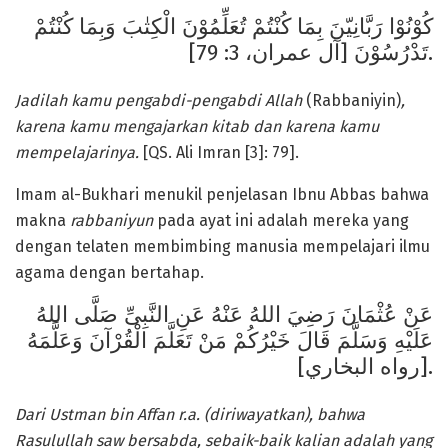
كُوْنُوْا رَبَّانِيّنَ بِمَا كُنْتُمْ تُعَلِّمُوْنَ الْكِتٰبَ وَبِمَا كُنْتُمْ
تَدْرُسُوْنَ [آل عمران، 3: 79].
Jadilah kamu pengabdi-pengabdi Allah
(Rabbaniyin)
,
karena kamu mengajarkan kitab dan karena kamu
mempelajarinya.
[QS. Ali Imran [3]: 79].
Imam al-Bukhari menukil penjelasan Ibnu Abbas bahwa
makna
rabbaniyun
pada ayat ini adalah mereka yang
dengan telaten membimbing manusia mempelajari ilmu
agama dengan bertahap.
عَنْ عُثْمَانَ رَضِيَ اللهُ عَنْهُ عَنِ النَّبِىِّ صَلَّى اللهُ
عَلَيْهِ وَسَلَّمَ قَالَ خَيْرُكُمْ مَنْ تَعَلَّمَ الْقُرْآنَ وَعَلَّمَهُ
[رواه البخاري].
Dari Ustman bin Affan r.a. (diriwayatkan), bahwa
Rasulullah saw
bersabda, sebaik-baik kalian adalah yang