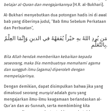
belajar al-Quran dan mengajarkannya
[H.R. al-Bukhari].
Al-Bukhari menyebutkan dua potongan hadis ini di awal
bab yang diberinya judul, “Bab Ilmu Sebelum Perkataan
dan Perbuatan”,
مَن يُرِدِ اللهُ بهِ خيْراً يُفَقهْهُ في الدينِ وَإِنَّمَا العِلْمُ
بِالتَّعَلُّمِ.
Bila Allah hendak memberikan kebaikan kepada
seseorang, maka Dia membuatnya memahami agama
dan sungguh ilmu (agama) diperoleh dengan
mempelajarinya.
Dengan demikian, dapat disimpulkan bahwa jika yang
dimaksud seorang
mursyid
adalah guru yang
mengajarkan ilmu-ilmu keagamaan berlandaskan al-
Qur’an dan as-Sunnah, serta membimbing kita