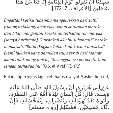
شَهِدْنَا أَنْ تَقُولُوا يَوْمَ الْقِيَامَةِ إِنَّا كُنَّا عَنْ هَذَا
غَافِلِينَ [الأعراف، 7: 172].
(
I
ngatlah) ketika Tuhanmu mengeluarkan dari sulbi
(tulang belakang) anak cucu Adam keturunan mereka
dan Allah mengambil kesaksian terhadap roh mereka
(seraya berfirman), “Bukankah Aku ini Tuhanmu?” Mereka
menjawab, “Betul (Engkau Tuhan kami), kami bersaksi.”
(Kami lakukan yang demikian itu) agar di hari Kiamat
kamu tidak mengatakan, “Sesungguhnya ketika itu kami
lengah terhadap ini
”
[Q.S. al-A‘raf (7): 172].
Hal ini dipertegas lagi oleh hadis riwayat Muslim berikut,
عَنْ أَبِي هُرَيْرَةَ، أَنّ رَسُولَ اللهِ صَلَّى اللهُ عَلَيْهِ
وَسَلَّمَ، قَالَ: كُلُّ إِنْسَانٍ تَلِدُهُ أُمُّهُ عَلَى الْفِطْرَةِ،
وَأَبَوَاهُ بَعْدُ يُهَوِّدَانِهِ، وَيُنَصِّرَانِهِ، وَيُمَجِّسَانِهِ، فَإِنْ
كَانَا مُسْلِمَيْنِ، فَمُسْلِمٌ [رواه مسلم].