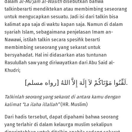
dalam
al-Mu‘jam al-Wasith
disebutkan bahwa
talkinberarti mendiktekan atau membimbing seseorang
untuk mengucapkan sesuatu. Jadi isi dari talkin bisa
kalimat apa saja di waktu kapan saja. Namun di dalam
syariah Islam, sebagaimana penjelasan Imam an-
Nawawi, istilah talkin secara spesifik berarti
membimbing seseorang yang sekarat untuk
bersyahadat. Hal ini didasarkan atas tuntunan
Rasulullah saw yang diriwayatkan dari Abu Said al-
Khudri;
لَقِّنُوا مَوْتَاكُمْ لاَ إِلَهَ إِلاَّ اللهُ [رواه مسلم].
Tal
k
inlah seorang yang sekarat di antara kamu dengan
kalimat “La ilaha illallah”
(HR. Muslim)
Dari hadis tersebut, dapat dipahami bahwa seorang
yang terlahir di dalam kelaurga muslim sekalipun