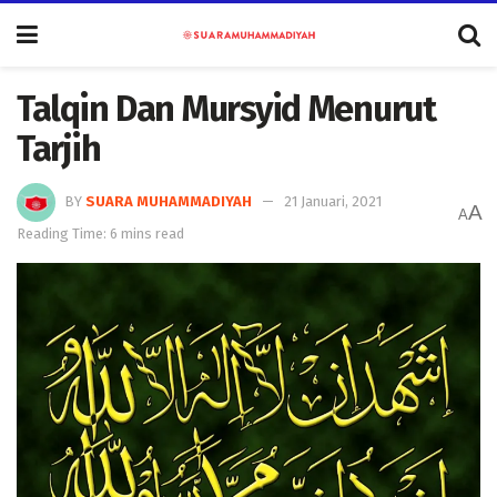
Talqin Dan Mursyid Menurut
Tarjih
BY
SUARA MUHAMMADIYAH
21 Januari, 2021
A
A
Reading Time: 6 mins read