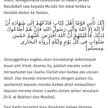
Islam, sebagaimana disebutkan di dalam pesan
Rasulullah saw kepada Mu‘adz bin Jabal ketika ia
hendak diutus ke Yaman,
إِنَّكَ تَأْتِى قَوْمًا أَهْلَ كِتَابٍ فَادْعُهُمْ إِلَى شَهَادَةِ أَنْ
لاَ إِلَهَ إِلاَّ اللهُ وَأَنِّى رَسُولُ اللهِ فَإِنْ هُمْ أَطَاعُوكَ
لِذَلِكَ فَأَعْلِمْهُمْ أَنَّ اللهَ افْتَرَضَ عَلَيْهِمْ خَمْسَ
صَلَوَاتٍ فِى كُلِّ يَوْمٍ وَلَيْلَةٍ [رواه البخاري
ومسلم].
Sesungguhnya e
ngkau akan mendatangi sekelompok
kaum ahli kitab. Karena itu, ajaklah mereka untuk
bersyahadat laa ilaaha illallah dan bahwa aku utusan
Allah. Jika mereka menerimamu dengan ajakan itu,
ajarkanlah kepada mereka bahwa Allah mewajibkan
kepada mereka shalat 5 waktu dalam sehari semalam
[H.R. al-Bukhari dan Muslim].
Dari hadis tersebut bisa dipahami bahwa dengan