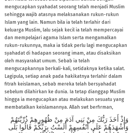
mengucapkan syahadat seorang telah menjadi Muslim
sehingga wajib atasnya melaksanakan rukun-rukun
Islam yang lain. Namun bila ia telah terlahir dari
keluarga Muslim, lalu sejak kecil ia telah mempercayai
dan mempelajari agama Islam serta mengamalkan
rukun-rukunnya, maka ia tidak perlu lagi mengucapkan
syahadat di hadapan seorang imam, atau disaksikan
oleh masyarakat umum. Sebab ia telah
mengucapkannya berkali-kali, setidaknya ketika salat.
Lagipula, setiap anak pada hakikatnya terlahir dalam
fitrah keislaman, sebab mereka telah bersyahadat
sebelum dilahirkan ke dunia. Ia tetap dianggap Muslim
hingga ia mengucapkan atau melakukan sesuatu yang
membatalkan keislamannya. Allah swt berfirman,
وَإِذْ أَخَذَ رَبُّكَ مِنْ بَنِي آدَمَ مِنْ ظُهُورِهِمْ ذُرِّيَّتَهُمْ
وَأَشْهَدَهُمْ عَلَى أَنْفُسِهِمْ أَلَسْتُ بِرَبِّكُمْ قَالُوا بَلَى