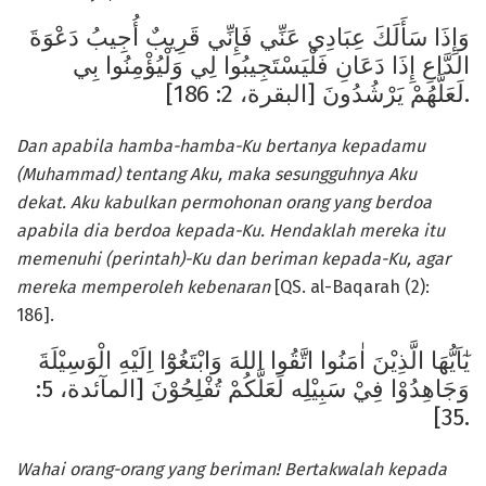
وَإِذَا سَأَلَكَ عِبَادِي عَنِّي فَإِنِّي قَرِيبٌ أُجِيبُ دَعْوَةَ
الدَّاعِ إِذَا دَعَانِ فَلْيَسْتَجِيبُوا لِي وَلْيُؤْمِنُوا بِي
لَعَلَّهُمْ يَرْشُدُونَ [البقرة، 2: 186].
Dan apabila hamba-hamba-Ku bertanya kepadamu
(Muhammad) tentang Aku, maka sesungguhnya Aku
dekat. Aku
k
abulkan permohonan orang yang berdoa
apabila dia berdoa kepada-Ku. Hendaklah mereka itu
memenuhi (perintah)-Ku dan beriman kepada-Ku, agar
mereka memperoleh kebenaran
[QS. al-Baqarah (2):
186].
يٰٓاَيُّهَا الَّذِيْنَ اٰمَنُوا اتَّقُوا اللهَ وَابْتَغُوْٓا اِلَيْهِ الْوَسِيْلَةَ
وَجَاهِدُوْا فِيْ سَبِيْلِه لَعَلَّكُمْ تُفْلِحُوْنَ [المآئدة، 5:
35].
Wahai orang-orang yang beriman! Bertakwalah kepada