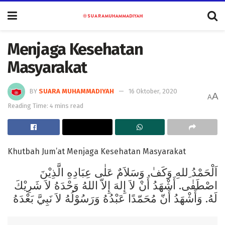
Menjaga Kesehatan
Masyarakat
BY
SUARA MUHAMMADIYAH
16 Oktober, 2020
A
A
Reading Time: 4 mins read
Khutbah Jum’at Menjaga Kesehatan Masyarakat
اَلْحَمْدُ ِللهِ وَكَفٰ. وَسَلاَمٌ عَلٰى عِبَادِهِ الَّذِيْنَ
اصْطَفٰى. أَشْهَدُ أَنْ لاَ إِلهَ إِلاّ اللهُ وَحْدَهُ لاَ شَرِيْكَ
لَهُ. وَأَشْهَدُ أَنّ مُحَمّدًا عَبْدُهُ وَرَسُوْلُهُ لاَ نَبِيَّ بَعْدَهُ