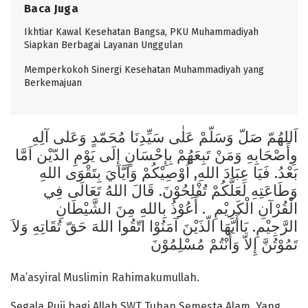
Baca Juga
Ikhtiar Kawal Kesehatan Bangsa, PKU Muhammadiyah
Siapkan Berbagai Layanan Unggulan
Memperkokoh Sinergi Kesehatan Muhammadiyah yang
Berkemajuan
اَللهُمّ صَلّ وَسَلّمْ عَلٰى سَيِّدِنَا مُحَمّدٍ وَعَلى آلِهِ
وِأَصْحَابِهِ وَمَنْ تَبِعَهُمْ بِإِحْسَانٍ إِلَى يَوْمِ الدّيْن اَمَّا
بَعْدُ. فَيَا عِبَادَ اللهِ, اُوْصِيْكُمْ وَاَيَّايَ بِتَقْوَى اللهِ
وَطَاعَتِهِ لَعَلَّكُمْ تُفْلِحُوْنَ. قَالَ اللهُ تَعَالَى فِي
الْقُرْآنِ الْكَرِيْمِ . أَعُوْذُ بِاللهِ مِنَ الشَّيْطَانِ
الرَّجِيْمِ. يَاأَيّهَا الّذَيْنَ آمَنُوْا اتّقُوا اللهَ حَقّ تُقَاتِهِ وَلاَ
تَمُوْتُنَّ إِلاّ وَأَنْتُمْ مُسْلِمُوْنَ
Ma’asyiral Muslimin Rahimakumullah.
Segala Puji bagi Allah SWT Tuhan Semesta Alam. Yang