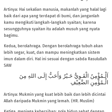
Artinya: Hai sekalian manusia, makanlah yang halal lagi
baik dari apa yang terdapat di bumi, dan janganlah
kamu mengikuti langkah-langkah syaitan; karena
sesungguhnya syaitan itu adalah musuh yang nyata
bagimu.
Kedua, berolahraga. Dengan berolahraga tubuh akan
lebih segar, kuat, dan mampu meningkatkan sistem
imun dalam diri. Hal ini sesuai dengan sabda Rasulullah
SAW
اَلْـمُؤْمِنُ الْقَـوِيُّ خَـيْرٌ وَأَحَبُّ إِلَـى اللهِ مِنَ
الْـمُؤْمِنِ الضَّعِيْفِ
Artinya: Mukmin yang kuat lebih baik dan lebih dicintai
Allah daripada Mukmin yang lemah. (HR. Muslim)
Ketiga, menjaga kebersihan; pola hidup sehat dengan