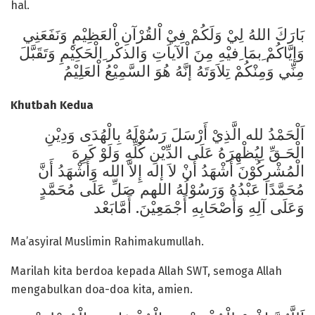
hal.
بَارَكَ اللهُ لِيْ وَلَكُمْ فِيْ اْلقُرْآنِ اْلعَظِيْمِ وَنَفَعَنِي
وَإيَّاكُمْ ِبمَا ِفيْهِ مِنَ اْلآياَتِ وَالذكْر ِالْحَكِيْمِ وَتَقَبَّلَ
مِنِّي وَمِنْكُمْ تِلاَوَتَهُ إنَّهُ هُوَ السَّمِيْعُ اْلعَلِيْمُ
Khutbah Kedua
اَلْحَمْدُ لله الَّذِيْ أَرْسَلَ رَسُوْلَهُ بِالْهُدَى وَدِيْنِ
الْحَـقِّ لِيُظْهِرَهُ عَلَى الدِّيْنِ كُلِّهِ وَلَوْ كَرِهَ
الْمُشْرِكُوْنَ أَشْهَدُ أَنْ لاَ إله إِلاَّ الله وَأَشْهَدُ أَنَّ
مُحَمَّدًا عَبْدُهُ وَرَسُوْلُهُ اللهم صَلِّ عَلَى مُحَمَّدٍ
وَعَلَى آلِهِ وَأَصْحَابِهِ أَجْمَعِيْنَ. أَمَّابَعْد
Ma’asyiral Muslimin Rahimakumullah.
Marilah kita berdoa kepada Allah SWT, semoga Allah
mengabulkan doa-doa kita, amien.