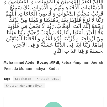
اَللَّهُمَّ اغْفِرْ لِلْمُؤْمِنِيْنَ وَ الْمُؤْمِنَاتِ وَ الْمُسْلِمِيْنَ وَ
الْمُسْلِمَاتِ اَلْأَحْيَاءِ مِنْهُمْ وَ الْأَمْوَاتِ اِنَّكَ سَمِيْعٌ
قَرِيْبٌ مُجِيْبُ الدَّعْوَاتِ وَ قَاضِيَ الْحَاجَاتِ. اَللَّهُمَّ
رَبَّنَا لَا تُزِغْ قُلُوْبَنَا بَعْدَ اِذْهَدَيْتَنَا وَ هَبْلَنَا مِنْ لَدُنْكَ
رَحْمَةً اِنَّكَ اَنْتَ الْوَهَّابُ. رَبَّنَا لَا تَجْعَلْ فِى قُلُوْبَنَا
غِلًّا لِلَّذِيْنَ اَمَنُوْا رَبَّنَا اِنَّكَ رَؤُوْفٌ رَّحِيْمٌ. رَبَّنَا هَبْلَنَا
مِنْ اَزْوَاجِنَا وَ ذُرِّيَّتِنَا قُرَّةَ اَعْيُنٍ وَ اجْعَلْنَا لِلْمُتَّقِيْنَ
اِمَامًا. رَبَّنَا اَتِنَا فِى الدُّنْيَا حَسَنَةً وَ فِى الْآخِرَةِ
حَسَنَةً وَ قِنَا عَذَابَ النَّارِ.
Muhammad Abdur Rozaq, MPdI
, Ketua Pimpinan Daerah
Pemuda Muhammadiyah Kudus
Tags:
Kesehatan
Khutbah Jumat
Khutbah Muhammadiyah