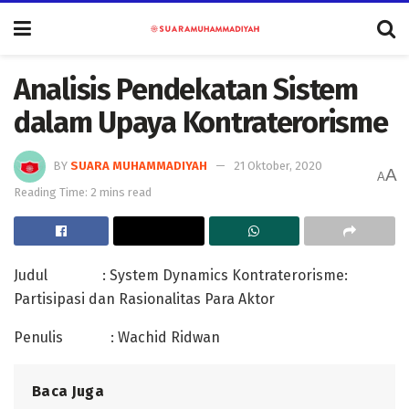
Analisis Pendekatan Sistem
dalam Upaya Kontraterorisme
BY
SUARA MUHAMMADIYAH
21 Oktober, 2020
A
A
Reading Time: 2 mins read
Judul : System Dynamics Kontraterorisme:
Partisipasi dan Rasionalitas Para Aktor
Penulis : Wachid Ridwan
Baca Juga