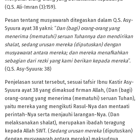
(Q.S. Ali-Imran (3):159).
Pesan tentang musyawarah ditegaskan dalam Q.S. Asy-
Syuura ayat 38 yakni: “
Dan (bagi) orang-orang yang
menerima (mematuhi) seruan Tuhannya dan mendirikan
shalat, sedang urusan mereka (diputuskan) dengan
musyawarat antara mereka; dan mereka menafkahkan
sebagian dari rezki yang kami berikan kepada mereka
”.
(Q.S. Asy-Syuura: 38)
Penjelasan surat tersebut, sesuai tafsir Ibnu Kastir Asy-
Syuura ayat 38 yang dimaksud firman Allah, (Dan (bagi)
orang-orang yang menerima (mematuhi) seruan Tuhan),
yaitu mereka yang mengikuti Rasul-Nya dan mentaati
perintah-Nya serta menjauhi larangan-Nya. (Dan
melaksanakan shalat), merupakan ibadah teragung
kepada Allah SWT. (
Sedang urusan mereka
(diputuskan)
dengan musyawarah antara mereka) maksudnya