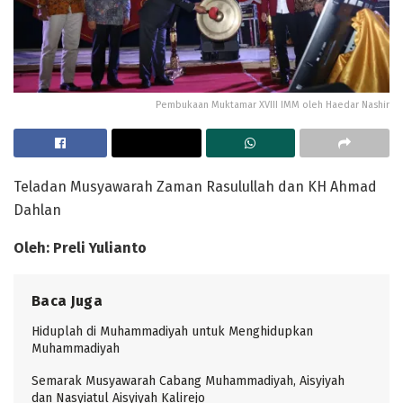
Pembukaan Muktamar XVIII IMM oleh Haedar Nashir
Teladan Musyawarah Zaman Rasulullah dan KH Ahmad
Dahlan
Oleh: Preli Yulianto
Baca Juga
Hiduplah di Muhammadiyah untuk Menghidupkan
Muhammadiyah
Semarak Musyawarah Cabang Muhammadiyah, Aisyiyah
dan Nasyiatul Aisyiyah Kalirejo