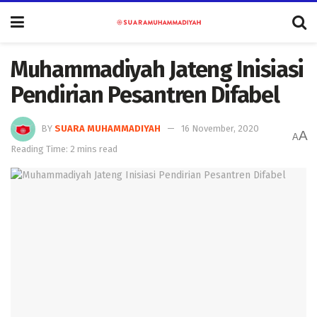
Muhammadiyah Jateng Inisiasi
Pendirian Pesantren Difabel
BY
SUARA MUHAMMADIYAH
16 November, 2020
A
A
Reading Time: 2 mins read