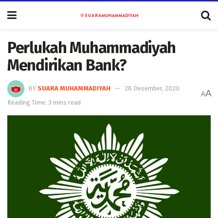
Perlukah Muhammadiyah
Mendirikan Bank?
BY
SUARA MUHAMMADIYAH
28 Desember, 2020
A
A
Reading Time: 3 mins read