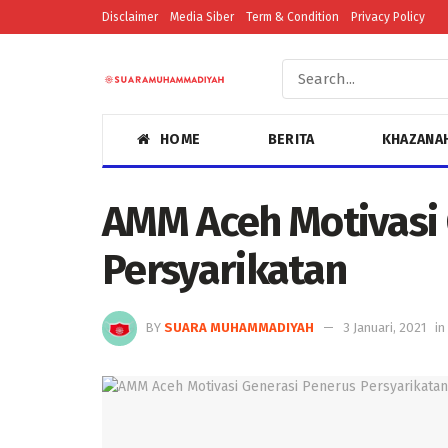
Disclaimer
Media Siber
Term & Condition
Privacy Policy
HOME
BERITA
KHAZANA
AMM Aceh Motivasi 
Persyarikatan
BY
SUARA MUHAMMADIYAH
3 Januari, 2021
in