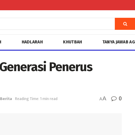
H
HADLARAH
KHUTBAH
TANYA JAWAB A
Generasi Penerus
A
0
Berita
Reading Time: 1 min read
A