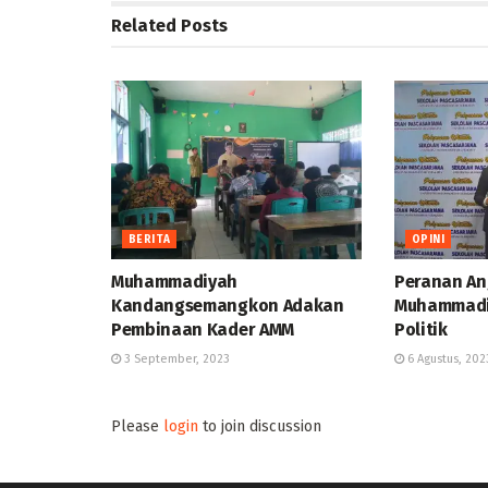
Related
Posts
BERITA
OPINI
Muhammadiyah
Peranan A
Kandangsemangkon Adakan
Muhammadi
Pembinaan Kader AMM
Politik
3 September, 2023
6 Agustus, 202
Please
login
to join discussion