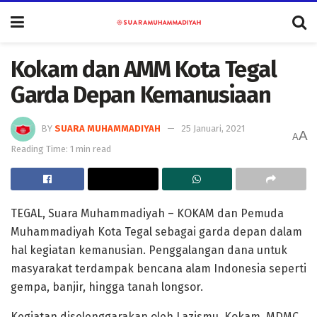
Kokam dan AMM Kota Tegal
Garda Depan Kemanusiaan
BY
SUARA MUHAMMADIYAH
25 Januari, 2021
A
A
Reading Time: 1 min read
TEGAL, Suara Muhammadiyah – KOKAM dan Pemuda
Muhammadiyah Kota Tegal sebagai garda depan dalam
hal kegiatan kemanusian. Penggalangan dana untuk
masyarakat terdampak bencana alam Indonesia seperti
gempa, banjir, hingga tanah longsor.
Kegiatan diselenggarakan oleh Lazismu, Kokam, MDMC