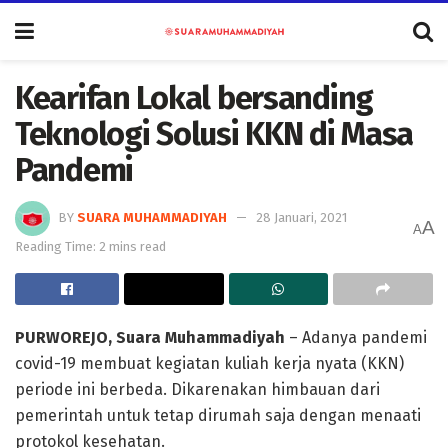
Kearifan Lokal bersanding
Teknologi Solusi KKN di Masa
Pandemi
BY
SUARA MUHAMMADIYAH
28 Januari, 2021
A
A
Reading Time: 2 mins read
PURWOREJO, Suara Muhammadiyah
– Adanya pandemi
covid-19 membuat kegiatan kuliah kerja nyata (KKN)
periode ini berbeda. Dikarenakan himbauan dari
pemerintah untuk tetap dirumah saja dengan menaati
protokol kesehatan.