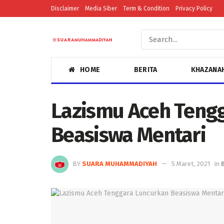
Disclaimer
Media Siber
Term & Condition
Privacy Policy
HOME
BERITA
KHAZANA
Lazismu Aceh Teng
Beasiswa Mentari
BY
SUARA MUHAMMADIYAH
5 Maret, 2021
in