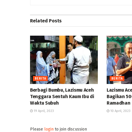
Related
Posts
BERITA
BERITA
Berbagi Bumbu, Lazismu Aceh
Lazismu Ac
Tenggara Sentuh Kaum Ibu di
Bagikan 500
Waktu Subuh
Ramadhan
19 April, 2023
10 April, 2023
Please
login
to join discussion