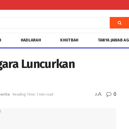
H
HADLARAH
KHUTBAH
TANYA JAWAB A
gara Luncurkan
A
0
Berita
Reading Time: 1 min read
A