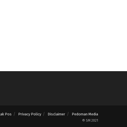
tak Pos
Privacy Policy
Disclaimer
Pedoman Media
© SM 2021