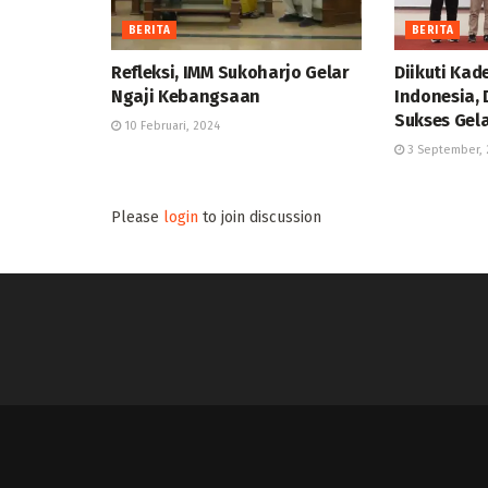
BERITA
BERITA
Refleksi, IMM Sukoharjo Gelar
Diikuti Kad
Ngaji Kebangsaan
Indonesia, 
Sukses Gel
10 Februari, 2024
3 September, 
Please
login
to join discussion