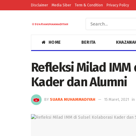
Disclaimer
Media Siber
Term & Condition
Privacy Policy
HOME
BERITA
KHAZANA
Refleksi Milad IMM 
Kader dan Alumni
BY
SUARA MUHAMMADIYAH
15 Maret, 2021
in