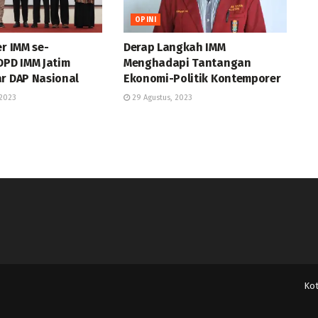
OPINI
er IMM se-
Derap Langkah IMM
DPD IMM Jatim
Menghadapi Tantangan
ar DAP Nasional
Ekonomi-Politik Kontemporer
2023
29 Agustus, 2023
Ko