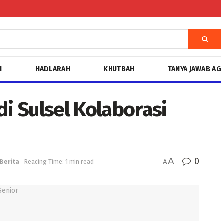
H
HADLARAH
KHUTBAH
TANYA JAWAB A
di Sulsel Kolaborasi
A
0
Berita
Reading Time: 1 min read
A