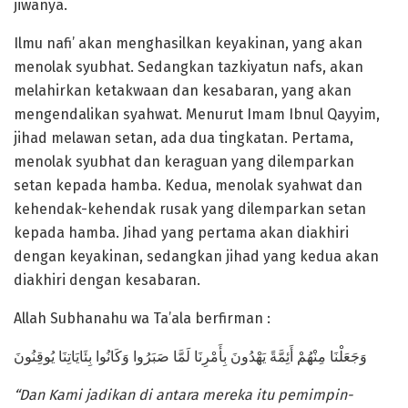
jiwanya.
Ilmu nafi’ akan menghasilkan keyakinan, yang akan
menolak syubhat. Sedangkan tazkiyatun nafs, akan
melahirkan ketakwaan dan kesabaran, yang akan
mengendalikan syahwat. Menurut Imam Ibnul Qayyim,
jihad melawan setan, ada dua tingkatan. Pertama,
menolak syubhat dan keraguan yang dilemparkan
setan kepada hamba. Kedua, menolak syahwat dan
kehendak-kehendak rusak yang dilemparkan setan
kepada hamba. Jihad yang pertama akan diakhiri
dengan keyakinan, sedangkan jihad yang kedua akan
diakhiri dengan kesabaran.
Allah Subhanahu wa Ta’ala berfirman :
وَجَعَلْنَا مِنْهُمْ أَئِمَّةً يَهْدُونَ بِأَمْرِنَا لَمَّا صَبَرُوا وَكَانُوا بِئَايَاتِنَا يُوقِنُونَ
“Dan Kami jadikan di antara mereka itu pemimpin-