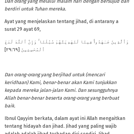
Dan orang yang melalui malam hari dengan bersujud dan
berdiri untuk Tuhan mereka.
Ayat yang menjelaskan tentang jihad, di antarany a
surat 29 ayat 69,
وَٱلَّذِينَ جَـٰهَدُوا۟ فِينَا لَنَهْدِيَنَّهُمْ سُبُلَنَا ۚ وَإِنَّ ٱللَّهَ لَمَعَ
ٱلْمُحْسِنِينَ [٢٩:٦٩]
Dan orang-orang yang berjihad untuk (mencari
keridhaan) Kami, benar-benar akan Kami tunjukkan
kepada mereka jalan-jalan Kami. Dan sesungguhnya
Allah benar-benar beserta orang-orang yang berbuat
baik.
Ibnul Qayyim berkata, dalam ayat ini Allah mengaitkan
tentang hidayah dan jihad. Jihad yang paling wajib
adalah adalah jihad terhadap diri sendiri. Jihad