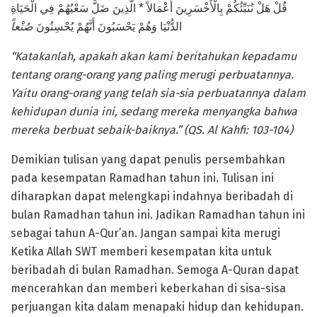
قُلْ هَلْ نُنَبِّئُكُمْ بِالْأَخْسَرِينَ أَعْمَالاً * الَّذِينَ ضَلَّ سَعْيُهُمْ فِي الْحَيَاةِ
الدُّنْيَا وَهُمْ يَحْسَبُونَ أَنَّهُمْ يُحْسِنُونَ
صُنْعاً
“Katakanlah, apakah akan kami beritahukan kepadamu
tentang orang-orang yang paling merugi perbuatannya.
Yaitu orang-orang yang telah sia-sia perbuatannya dalam
kehidupan dunia ini, sedang mereka menyangka bahwa
mereka berbuat sebaik-baiknya.” (QS. Al Kahfi: 103-104)
Demikian tulisan yang dapat penulis persembahkan
pada kesempatan Ramadhan tahun ini. Tulisan ini
diharapkan dapat melengkapi indahnya beribadah di
bulan Ramadhan tahun ini. Jadikan Ramadhan tahun ini
sebagai tahun A-Qur’an. Jangan sampai kita merugi
Ketika Allah SWT memberi kesempatan kita untuk
beribadah di bulan Ramadhan. Semoga A-Quran dapat
mencerahkan dan memberi keberkahan di sisa-sisa
perjuangan kita dalam menapaki hidup dan kehidupan.