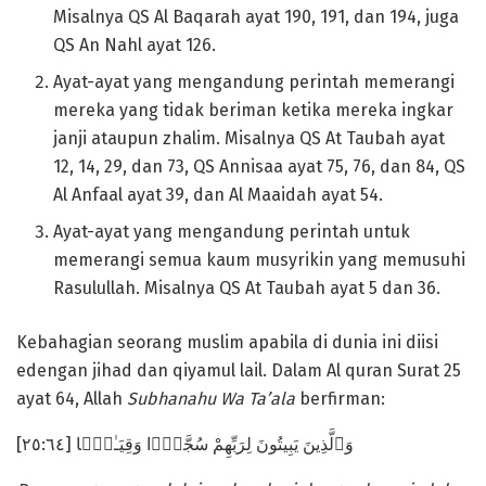
Misalnya QS Al Baqarah ayat 190, 191, dan 194, juga
QS An Nahl ayat 126.
Ayat-ayat yang mengandung perintah memerangi
mereka yang tidak beriman ketika mereka ingkar
janji ataupun zhalim. Misalnya QS At Taubah ayat
12, 14, 29, dan 73, QS Annisaa ayat 75, 76, dan 84, QS
Al Anfaal ayat 39, dan Al Maaidah ayat 54.
Ayat-ayat yang mengandung perintah untuk
memerangi semua kaum musyrikin yang memusuhi
Rasulullah. Misalnya QS At Taubah ayat 5 dan 36.
Kebahagian seorang muslim apabila di dunia ini diisi
edengan jihad dan qiyamul lail. Dalam Al quran Surat 25
ayat 64, Allah
Subhanahu Wa Ta’ala
berfirman:
وَٱلَّذِينَ يَبِيتُونَ لِرَبِّهِمْ سُجَّدًۭا وَقِيَـٰمًۭا [٢٥:٦٤]