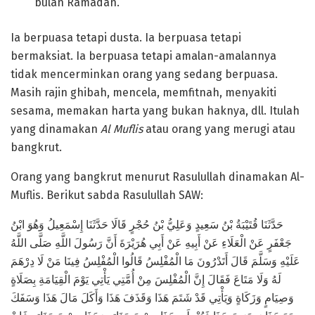
bulan Ramadan.
Ia berpuasa tetapi dusta. Ia berpuasa tetapi
bermaksiat. Ia berpuasa tetapi amalan-amalannya
tidak mencerminkan orang yang sedang berpuasa.
Masih rajin ghibah, mencela, memfitnah, menyakiti
sesama, memakan harta yang bukan haknya, dll. Itulah
yang dinamakan
Al Muflis
atau orang yang merugi atau
bangkrut.
Orang yang bangkrut menurut Rasulullah dinamakan Al-
Muflis. Berikut sabda Rasulullah SAW:
حَدَّثَنَا قُتَيْبَةُ بْنُ سَعِيدٍ وَعَلِيُّ بْنُ حُجْرٍ قَالَا حَدَّثَنَا إِسْمَعِيلُ وَهُوَ ابْنُ
جَعْفَرٍ عَنْ الْعَلَاءِ عَنْ أَبِيهِ عَنْ أَبِي هُرَيْرَةَ أَنَّ رَسُولَ اللَّهِ صَلَّى اللَّهُ
عَلَيْهِ وَسَلَّمَ قَالَ أَتَدْرُونَ مَا الْمُفْلِسُ قَالُوا الْمُفْلِسُ فِينَا مَنْ لَا دِرْهَمَ
لَهُ وَلَا مَتَاعَ فَقَالَ إِنَّ الْمُفْلِسَ مِنْ أُمَّتِي يَأْتِي يَوْمَ الْقِيَامَةِ بِصَلَاةٍ
وَصِيَامٍ وَزَكَاةٍ وَيَأْتِي قَدْ شَتَمَ هَذَا وَقَذَفَ هَذَا وَأَكَلَ مَالَ هَذَا وَسَفَكَ