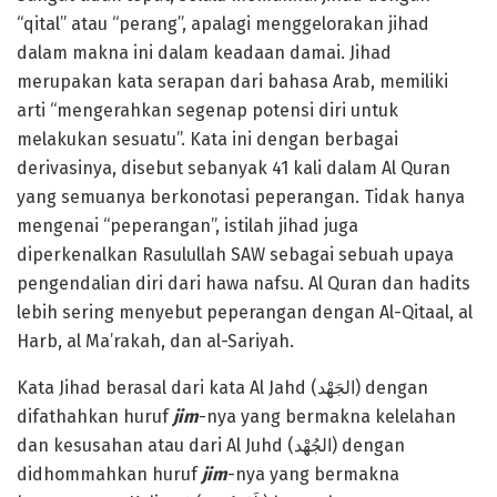
“qital” atau “perang”, apalagi menggelorakan jihad
dalam makna ini dalam keadaan damai. Jihad
merupakan kata serapan dari bahasa Arab, memiliki
arti “mengerahkan segenap potensi diri untuk
melakukan sesuatu”. Kata ini dengan berbagai
derivasinya, disebut sebanyak 41 kali dalam Al Quran
yang semuanya berkonotasi peperangan. Tidak hanya
mengenai “peperangan”, istilah jihad juga
diperkenalkan Rasulullah SAW sebagai sebuah upaya
pengendalian diri dari hawa nafsu. Al Quran dan hadits
lebih sering menyebut peperangan dengan Al-Qitaal, al
Harb, al Ma’rakah, dan al-Sariyah.
Kata Jihad berasal dari kata Al Jahd (الجَهْد) dengan
difathahkan huruf
jim
-nya yang bermakna kelelahan
dan kesusahan atau dari Al Juhd (الجُهْد) dengan
didhommahkan huruf
jim
-nya yang bermakna