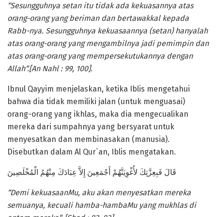
“Sesungguhnya setan itu tidak ada kekuasannya atas
orang-orang yang beriman dan bertawakkal kepada
Rabb-nya. Sesungguhnya kekuasaannya (setan) hanyalah
atas orang-orang yang mengambilnya jadi pemimpin dan
atas orang-orang yang mempersekutukannya dengan
Allah“.[An Nahl : 99, 100].
Ibnul Qayyim menjelaskan, ketika Iblis mengetahui
bahwa dia tidak memiliki jalan (untuk menguasai)
orang-orang yang ikhlas, maka dia mengecualikan
mereka dari sumpahnya yang bersyarat untuk
menyesatkan dan membinasakan (manusia).
Disebutkan dalam Al Qur`an, Iblis mengatakan.
قَالَ فَبِعِزَّتِكَ لأُغْوِيَنَّهُمْ أَجْمَعِينَ إِلاَّ عِبَادَكَ مِنْهُمُ الْمُخْلَصِينَ
“Demi kekuasaanMu, aku akan menyesatkan mereka
semuanya, kecuali hamba-hambaMu yang mukhlas di