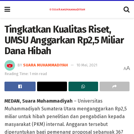
Tingkatkan Kualitas Riset,
UMSU Anggarkan Rp2,5 Miliar
Dana Hibah
BY
SUARA MUHAMMADIYAH
10 Mei, 2021
A
A
Reading Time: 1 min read
MEDAN, Suara Muhammadiyah
– Universitas
Muhammadiyah Sumatera Utara menganggarkan Rp2,5
miliar untuk hibah penelitian dan pengabdian kepada
masyarakat (PKM) internal. Anggaran tersebut
diperuntukan bagi pemenang proposal sebanyak 367