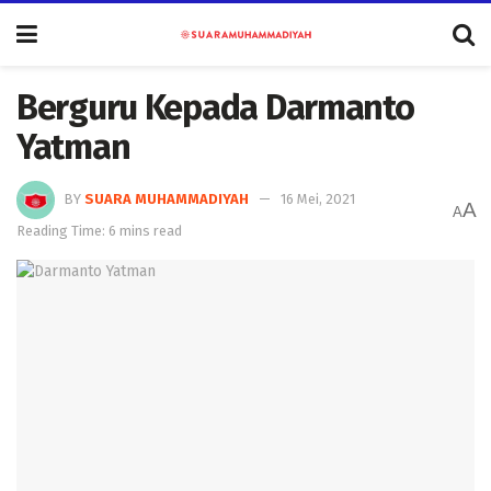
Berguru Kepada Darmanto
Yatman
BY
SUARA MUHAMMADIYAH
16 Mei, 2021
A
A
Reading Time: 6 mins read