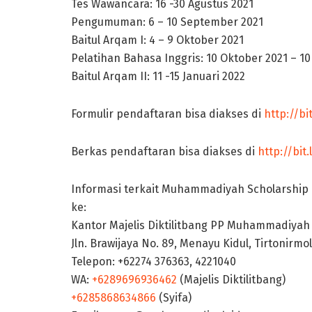
Tes Wawancara: 16 -30 Agustus 2021
Pengumuman: 6 – 10 September 2021
Baitul Arqam I: 4 – 9 Oktober 2021
Pelatihan Bahasa Inggris: 10 Oktober 2021 – 10
Baitul Arqam II: 11 -15 Januari 2022
Formulir pendaftaran bisa diakses di
http://b
Berkas pendaftaran bisa diakses di
http://bit
Informasi terkait Muhammadiyah Scholarship 
ke:
Kantor Majelis Diktilitbang PP Muhammadiyah
Jln. Brawijaya No. 89, Menayu Kidul, Tirtonirm
Telepon: +62274 376363, 4221040
WA:
+6289696936462
(Majelis Diktilitbang)
+6285868634866
(Syifa)