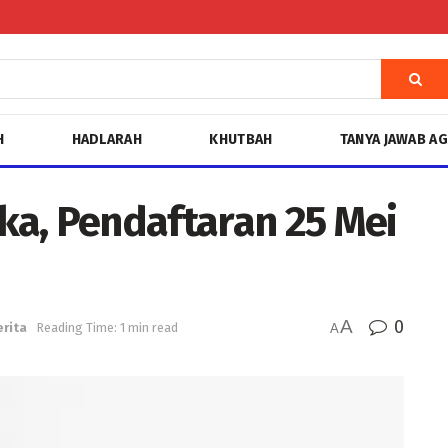
H
HADLARAH
KHUTBAH
TANYA JAWAB A
a, Pendaftaran 25 Mei
A
0
erita
Reading Time: 1 min read
A