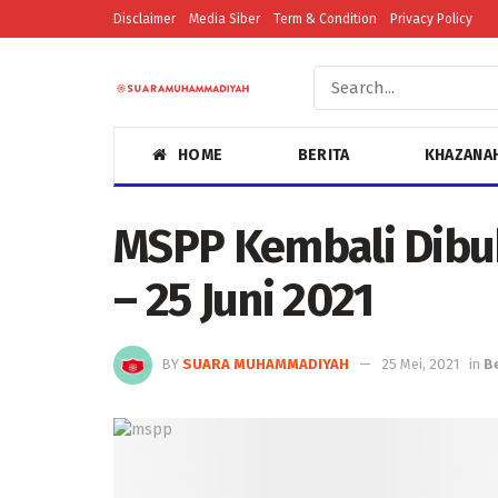
Disclaimer
Media Siber
Term & Condition
Privacy Policy
HOME
BERITA
KHAZANA
MSPP Kembali Dibuk
– 25 Juni 2021
BY
SUARA MUHAMMADIYAH
25 Mei, 2021
in
B