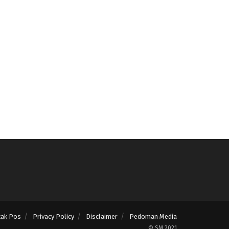
tak Pos
Privacy Policy
Disclaimer
Pedoman Media
© SM 2021