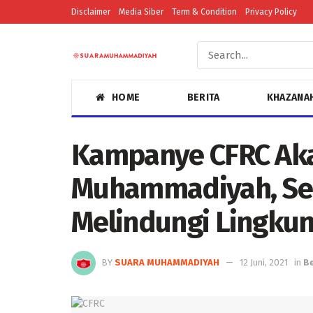
Disclaimer
Media Siber
Term & Condition
Privacy Policy
HOME
BERITA
KHAZANA
Kampanye CFRC Ak
Muhammadiyah, Se
Melindungi Lingku
BY
SUARA MUHAMMADIYAH
12 Juni, 2021
in
Be