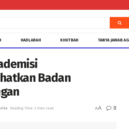
H
HADLARAH
KHUTBAH
TANYA JAWAB A
ademisi
hatkan Badan
ngan
A
0
rita
Reading Time: 2 mins read
A