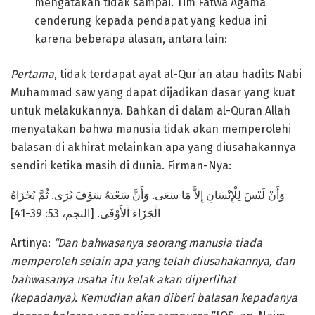
mengatakan tidak sampai. Tim Fatwa Agama
cenderung kepada pendapat yang kedua ini
karena beberapa alasan, antara lain:
Pertama
, tidak terdapat ayat al-Qur’an atau hadits Nabi
Muhammad saw yang dapat dijadikan dasar yang kuat
untuk melakukannya. Bahkan di dalam al-Quran Allah
menyatakan bahwa manusia tidak akan memperolehi
balasan di akhirat melainkan apa yang diusahakannya
sendiri ketika masih di dunia. Firman-Nya:
وَأَنْ لَيْسَ لِلْإِنْسَانِ إِلاَّ مَا سَعَى. وَأَنَّ سَعْيَهُ سَوْفَ يُرَى. ثُمَّ يُجْزَاهُ
الْجَزَاءَ اْلأَوْفَى. [النجم، 53: 39-41]
Artinya:
“Dan bahwasanya seorang manusia tiada
memperoleh selain apa yang telah diusahakannya, dan
bahwasanya usaha itu kelak akan diperlihat
(kepadanya). Kemudian akan diberi balasan kepadanya